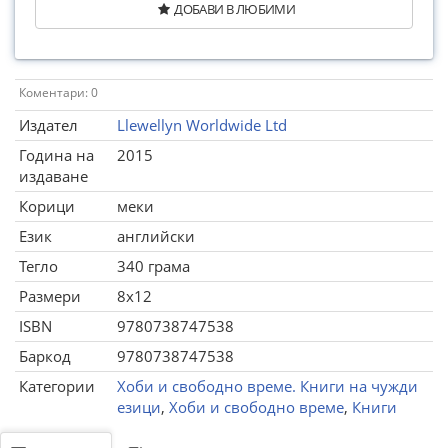
ДОБАВИ В ЛЮБИМИ
Коментари: 0
Издател
Llewellyn Worldwide Ltd
Година на
2015
издаване
Корици
меки
Език
английски
Тегло
340 грама
Размери
8x12
ISBN
9780738747538
Баркод
9780738747538
Категории
Хоби и свободно време. Книги на чужди
езици
,
Хоби и свободно време
,
Книги