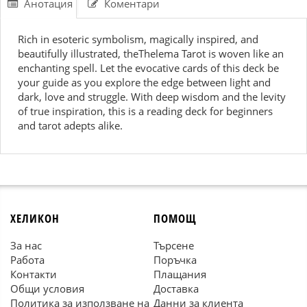
Анотация
Коментари
Rich in esoteric symbolism, magically inspired, and
beautifully illustrated, theThelema Tarot is woven like an
enchanting spell. Let the evocative cards of this deck be
your guide as you explore the edge between light and
dark, love and struggle. With deep wisdom and the levity
of true inspiration, this is a reading deck for beginners
and tarot adepts alike.
ХЕЛИКОН
ПОМОЩ
За нас
Търсене
Работа
Поръчка
Контакти
Плащания
Общи условия
Доставка
Политика за използване на
Данни за клиента