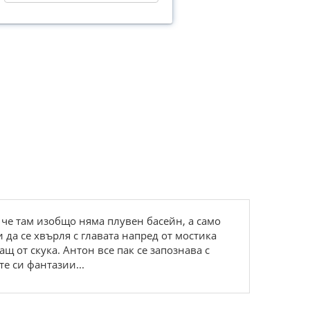
, че там изобщо няма плувен басейн, а само
 да се хвърля с главата напред от мостика
щ от скука. Антон все пак се запознава с
те си фантазии...