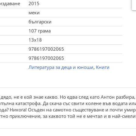
 издаване
2015
меки
български
107 грама
13x18
9786197002065
9786197002065
Литература за деца и юноши
,
Книги
 дядо, не е кой знае какво. Но едва след като Антон разбира
пълна катастрофа. Да скача със свити колене във водата или
ода? Никога! Осъден на самотно съществуване и почти умира
отно приключение, за каквото той не е мечтал и в най-смели