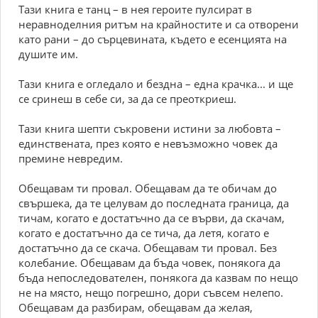
Тази книга е танц – в нея героите пулсират в
неравноделния ритъм на крайностите и са отворени
като рани – до сърцевината, където е есенцията на
душите им.
Тази книга е огледало и бездна – една крачка... и ще
се сринеш в себе си, за да се преоткриеш.
Тази книга шепти съкровени истини за любовта –
единствената, през която е невъзможно човек да
премине невредим.
Обещавам ти провал. Обещавам да те обичам до
свършека, да те целувам до последната граница, да
тичам, когато е достатъчно да се върви, да скачам,
когато е достатъчно да се тича, да летя, когато е
достатъчно да се скача. Обещавам ти провал. Без
колебание. Обещавам да бъда човек, понякога да
бъда непоследователен, понякога да казвам по нещо
не на място, нещо погрешно, дори съвсем нелепо.
Обещавам да разбирам, обещавам да желая,