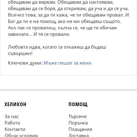
обещавам да вярвам. Обещавам да настоявам,
обещавам да се боря, да откривам, да уча и да се уча.
Всичко това, за да ти кажа, че ти обещавам провал. И
Бог да ти е на помощ, ако не ми обещаеш същото.
Ако пак се провалиш, кълна се, че ще те обичам
завинаги... И тя се провали.
Любовта идва, когато се откажеш да бъдеш
съвършен!
Ключови думи:
Мъже пишат за жени
ХЕЛИКОН
ПОМОЩ
За нас
Търсене
Работа
Поръчка
Контакти
Плащания
Общи условия
Доставка