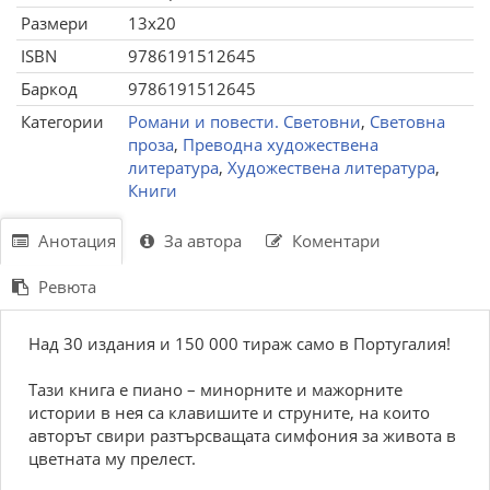
Размери
13x20
ISBN
9786191512645
Баркод
9786191512645
Категории
Романи и повести. Световни
,
Световна
проза
,
Преводна художествена
литература
,
Художествена литература
,
Книги
Анотация
За автора
Коментари
Ревюта
Над 30 издания и 150 000 тираж само в Португалия!
Тази книга е пиано – минорните и мажорните
истории в нея са клавишите и струните, на които
авторът свири разтърсващата симфония за живота в
цветната му прелест.