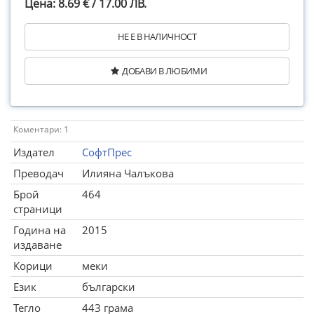
Цена: 8.69 € / 17.00 ЛВ.
НЕ Е В НАЛИЧНОСТ
ДОБАВИ В ЛЮБИМИ
Коментари: 1
Издател
СофтПрес
Преводач
Илияна Чалъкова
Брой
464
страници
Година на
2015
издаване
Корици
меки
Език
български
Тегло
443 грама