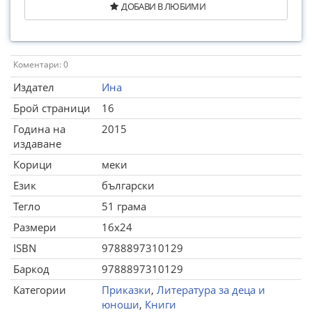
ДОБАВИ В ЛЮБИМИ
Коментари: 0
Издател
Ина
Брой страници
16
Година на
2015
издаване
Корици
меки
Език
български
Тегло
51 грама
Размери
16x24
ISBN
9788897310129
Баркод
9788897310129
Категории
Приказки
,
Литература за деца и
юноши
,
Книги