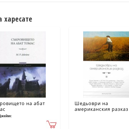
а харесате
ровището на абат
Шедьоври на
ас
американския разказ Т
 Джеймс