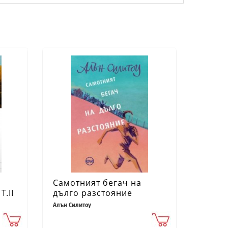
Самотният бегач на
.II
дълго разстояние
Алън Силитоу