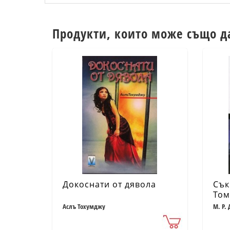
Продукти, които може също д
Докоснати от дявола
Сък
Том
Аслъ Тохумджу
М. Р.