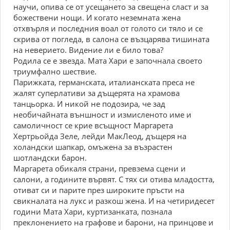
научи, опива се от усещането за свещена сласт и за
божествени нощи. И когато неземната жена
отхвърля и последния воал от голото си тяло и се
скрива от погледа, в салона се възцарява тишината
на неверието. Видение ли е било това?
Родила се е звезда. Мата Хари е започнала своето
триумфално шествие.
Парижката, германската, италианската преса не
жалят суперлативи за дъщерята на храмова
танцьорка. И никой не подозира, че зад
необичайната външност и измисленото име и
самоличност се крие всъщност Маргарета
Хертрьойда Зеле, лейди МакЛеод, дъщеря на
холандски шапкар, омъжена за възрастен
шотландски барон.
Маргарета обикаля страни, превзема сцени и
салони, а годините вървят. С тях си отива младостта,
отиват си и парите през широките пръсти на
свикналата на лукс и разкош жена. И на четиридесет
години Мата Хари, куртизанката, познала
преклонението на графове и барони, на принцове и