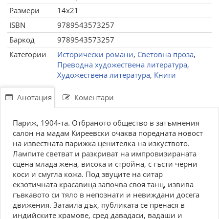
Размери
14x21
ISBN
9789543573257
Баркод
9789543573257
Категории
Исторически романи
,
Световна проза
,
Преводна художествена литература
,
Художествена литература
,
Книги
Анотация
Коментари
Париж, 1904-та. Отбраното общество в затъмнения
салон на мадам Киреевски очаква поредната новост
на известната парижка ценителка на изкуството.
Лампите светват и разкриват на импровизираната
сцена млада жена, висока и стройна, с гъсти черни
коси и смугла кожа. Под звуците на ситар
екзотичната красавица започва своя танц, извива
гъвкавото си тяло в непознати и невиждани досега
движения. Затаила дъх, публиката се пренася в
индийските храмове, сред давадаси, вадаши и