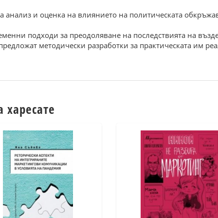
 за анализ и оценка на влиянието на политическата обкръжа
ременни подходи за преодоляване на последствията на възд
 предложат методически разработки за практическата им ре
а харесате