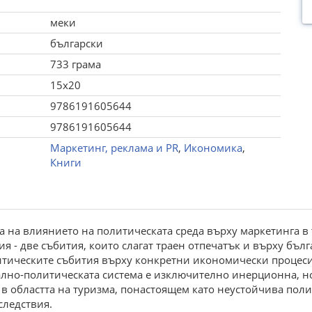
меки
български
733 грама
15x20
9786191605644
9786191605644
Маркетинг, реклама и PR
,
Икономика
,
Книги
ка на влиянието на политическата среда върху маркетинга в 
я - две събития, които слагат траен отпечатък и върху бъл
итическите събития върху конкретни икономически процес
лно-политическата система е изключително инерционна, но
 в областта на туризма, понастоящем като неустойчива поли
ледствия.