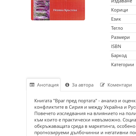
издаване
Корици
Език
Тегло
Размери
ISBN
Баркод
Категории
Анотация
За автора
Коментари
Книгата "Враг пред портата" - анализ и оцен
конфликтите в Сирия и между Украйна и Руси
Повечето изследвания на влиянието на пол
към които е практически невъзможно. Социа
обкръжаващата среда в маркетинга, особено
прогнозируеми дълбочинни и негативни пос