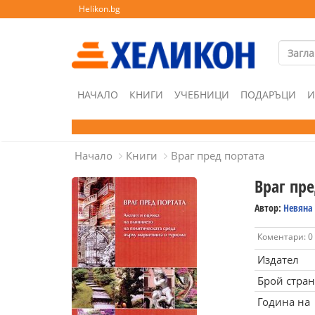
Helikon.bg
НАЧАЛО
КНИГИ
УЧЕБНИЦИ
ПОДАРЪЦИ
И
Начало
Книги
Враг пред портата
Враг пре
Автор:
Невяна
Коментари: 0
Издател
Брой стра
Година на