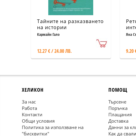
Тайните на разказването
Рет
на истории
инт
мар
Кармайн Гало
Яна С
ком
усл
12.27 € / 24.00 ЛВ.
9.20 
ХЕЛИКОН
ПОМОЩ
За нас
Търсене
Работа
Поръчка
Контакти
Плащания
Общи условия
Доставка
Политика за използване на
Данни за кл
"бисквитки"
Как да свал