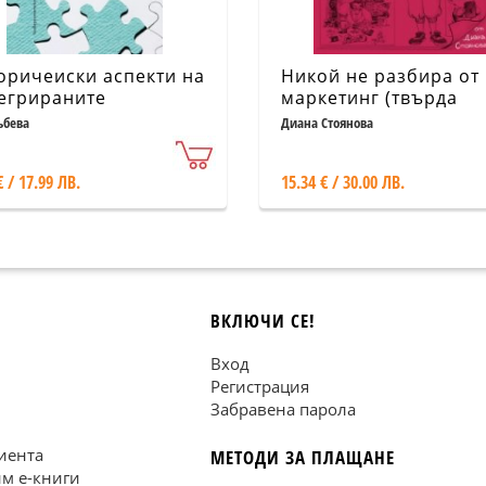
оричеиски аспекти на
Никой не разбира от
егрираните
маркетинг (твърда
кетингови
корица)
ъбева
Диана Стоянова
уникации в
овията на пандемия
€ / 17.99 ЛВ.
15.34 € / 30.00 ЛВ.
ВКЛЮЧИ СЕ!
Вход
Регистрация
Забравена парола
иента
МЕТОДИ ЗА ПЛАЩАНЕ
им е-книги