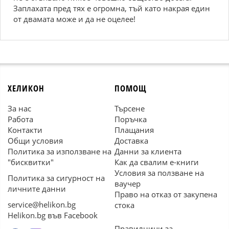
Заплахата пред тях е огромна, тъй като накрая един
от двамата може и да не оцелее!
ХЕЛИКОН
ПОМОЩ
За нас
Търсене
Работа
Поръчка
Контакти
Плащания
Общи условия
Доставка
Политика за използване на
Данни за клиента
"бисквитки"
Как да свалим е-книги
Условия за ползване на
Политика за сигурност на
ваучер
личните данни
Право на отказ от закупена
service@helikon.bg
стока
Helikon.bg във Facebook
Правилници за