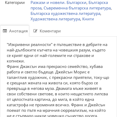
Категории
Разкази и новели. Български
,
Българска
проза
,
Съвременна българска литература
,
Българска художествена литература
,
Художествена литература
,
Книги
Анотация
Коментари
"Изкривени реалности" е пътешествие в дебрите на
най-дълбоките кътчета на човешкия разум, където
се крият едни от най-големите ни страхове и
копнежи.
Франк Джаксън има прекрасно семейство, хубава
работа и светло бъдеще. Джейсън Морис е
талантлив художник, с прекрасни приятели, току-що
е срещнал жената на живота си, която бързо се
превръща в негова муза. Двамата мъже живеят в
свои собствени светове, в които нещастието липсва
от цялостната картина, до мига, в който една
катастрофа не промения всичко. Франк и Джейсън
поемат по пътя на мрачния сюрреализъм, на който
не е стъпвало никое човешко същество досега.