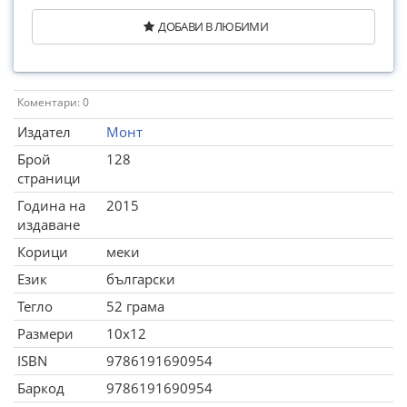
ДОБАВИ В ЛЮБИМИ
Коментари: 0
Издател
Монт
Брой
128
страници
Година на
2015
издаване
Корици
меки
Език
български
Тегло
52 грама
Размери
10x12
ISBN
9786191690954
Баркод
9786191690954