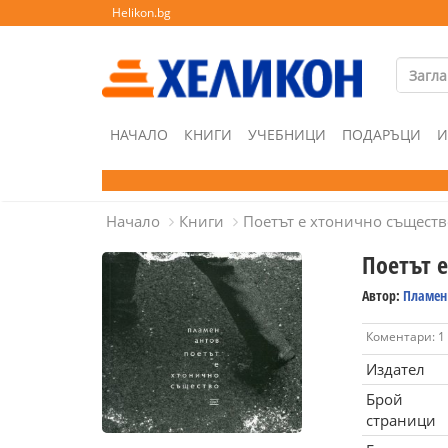
Helikon.bg
НАЧАЛО
КНИГИ
УЧЕБНИЦИ
ПОДАРЪЦИ
И
Начало
Книги
Поетът е хтонично съществ
Поетът 
Автор:
Пламен
Коментари: 1
Издател
Брой
страници