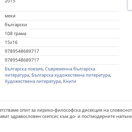
2015
меки
български
108 грама
15x16
9789548689717
9789548689717
Българска поезия
,
Съвременна българска
литература
,
Българска художествена литература
,
Художествена литература
,
Книги
ветстваме опит за лирико-философска дисекция на словесно
ават здравословен скепсис към до- и постмодерните напъни