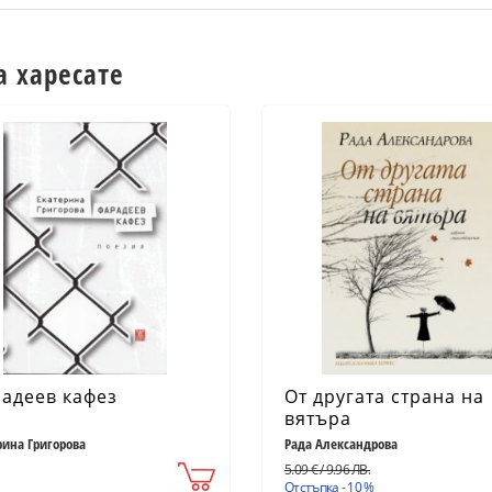
а харесате
адеев кафез
От другата страна на
вятъра
рина Григорова
Рада Александрова
5.09 € / 9.96 ЛВ.
Отстъпка - 10 %