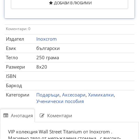
ДОБАВИ В ЛЮБИМИ
Коментари: 0
Издател
Inoxcrom
Език
български
Тегло
250 грама
Размери
8x20
ISBN
Баркод
Категории
Подаръци
,
Аксесоари
,
Химикалки
,
Ученически пособия
Анотация
Коментари
VIP колекция Wall Street Titanium от Inoxcrom .
Масивно тяло от неръждаема стомана , с високо-