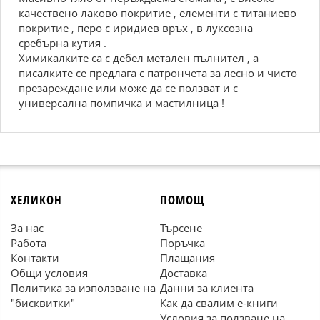
качествено лаково покритие , елементи с титаниево
покритие , перо с иридиев връх , в луксозна
сребърна кутия .
Химикалките са с дебел метален пълнител , а
писалките се предлага с патрончета за лесно и чисто
презареждане или може да се ползват и с
универсална помпичка и мастилница !
ХЕЛИКОН
ПОМОЩ
За нас
Търсене
Работа
Поръчка
Контакти
Плащания
Общи условия
Доставка
Политика за използване на
Данни за клиента
"бисквитки"
Как да свалим е-книги
Условия за ползване на