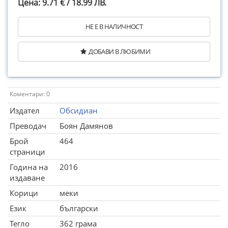
Цена: 9.71 € / 18.99 ЛВ.
НЕ Е В НАЛИЧНОСТ
ДОБАВИ В ЛЮБИМИ
Коментари: 0
Издател
Обсидиан
Преводач
Боян Дамянов
Брой
464
страници
Година на
2016
издаване
Корици
меки
Език
български
Тегло
362 грама