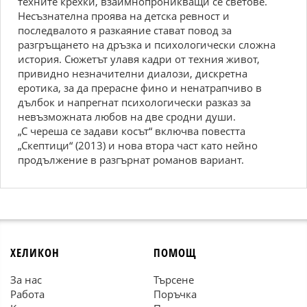
техните крехки, взаимнопроникващи се светове.
Несъзнателна проява на детска ревност и
последвалото я разкаяние стават повод за
разгръщането на дръзка и психологически сложна
история. Сюжетът улавя кадри от техния живот,
привидно незначителни диалози, дискретна
еротика, за да прерасне фино и ненатрапчиво в
дълбок и напрегнат психологически разказ за
невъзможната любов на две сродни души.
„С череша се задави косът“ включва повестта
„Скептици“ (2013) и нова втора част като нейно
продължение в разгърнат романов вариант.
ХЕЛИКОН
ПОМОЩ
За нас
Търсене
Работа
Поръчка