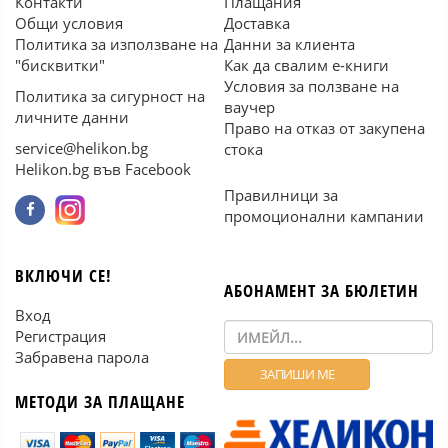
Контакти
Плащания
Общи условия
Доставка
Политика за използване на
Данни за клиента
"бисквитки"
Как да свалим е-книги
Условия за ползване на
Политика за сигурност на
ваучер
личните данни
Право на отказ от закупена
service@helikon.bg
стока
Helikon.bg във Facebook
Правилници за
промоционални кампании
ВКЛЮЧИ СЕ!
АБОНАМЕНТ ЗА БЮЛЕТИН
Вход
Регистрация
Забравена парола
МЕТОДИ ЗА ПЛАЩАНЕ