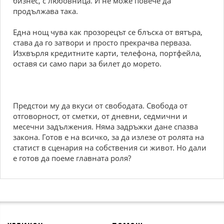
бизнес, с любовница. И не може повече да
продължава така.
Една нощ чува как прозорецът се блъска от вятъра,
става да го затвори и просто прекрачва перваза.
Изхвърля кредитните карти, телефона, портфейла,
оставя си само пари за билет до морето.
Предстои му да вкуси от свободата. Свобода от
отговорност, от сметки, от дневни, седмични и
месечни задължения. Няма задръжки дане спазва
закона. Готов е на всичко, за да излезе от ролята на
статист в сценария на собствения си живот. Но дали
е готов да поеме главната роля?