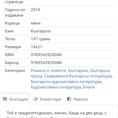
страници
Година на
2016
издаване
Корици
меки
Език
български
Тегло
197 грама
Размери
14x21
ISBN
9789542820048
Баркод
9789542820048
Категории
Романи и повести. Български
,
Българска
проза
,
Съвременна българска литература
,
Българска художествена литература
,
Художествена литература
,
Книги
Анотация
Коментари
Ревюта
Той е тридесетгодишен, женен, баща на две деца, с