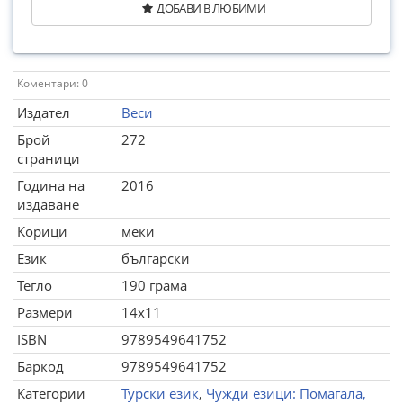
ДОБАВИ В ЛЮБИМИ
Коментари: 0
Издател
Веси
Брой
272
страници
Година на
2016
издаване
Корици
меки
Език
български
Тегло
190 грама
Размери
14x11
ISBN
9789549641752
Баркод
9789549641752
Категории
Турски език
,
Чужди езици: Помагала,