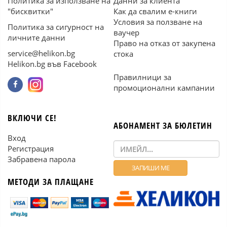
Политика за използване на
Данни за клиента
"бисквитки"
Как да свалим е-книги
Условия за ползване на
Политика за сигурност на
ваучер
личните данни
Право на отказ от закупена
service@helikon.bg
стока
Helikon.bg във Facebook
Правилници за
промоционални кампании
ВКЛЮЧИ СЕ!
АБОНАМЕНТ ЗА БЮЛЕТИН
Вход
Регистрация
Забравена парола
МЕТОДИ ЗА ПЛАЩАНЕ