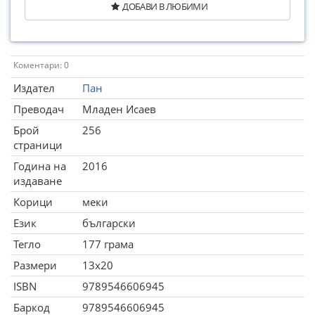
ДОБАВИ В ЛЮБИМИ
Коментари: 0
Издател
Пан
Преводач
Младен Исаев
Брой
256
страници
Година на
2016
издаване
Корици
меки
Език
български
Тегло
177 грама
Размери
13x20
ISBN
9789546606945
Баркод
9789546606945