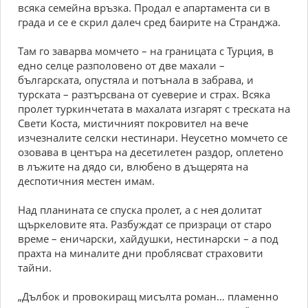
всяка семейна връзка. Продал е апартамента си в
града и се е скрил далеч сред баирите на Странджа.
Там го заварва момчето – на границата с Турция, в
едно селце разполовено от две махали –
българската, опустяла и потънала в забрава, и
турската – разтърсвана от суеверие и страх. Всяка
пролет туркинчетата в махалата изгарят с треската на
Свети Коста, мистичният покровител на вече
изчезналите селски нестинари. Неусетно момчето се
озовава в центъра на десетилетен раздор, оплетено
в лъжите на дядо си, влюбено в дъщерята на
деспотичния местен имам.
Над планината се спуска пролет, а с нея долитат
щъркеловите ята. Разбуждат се призраци от старо
време – еничарски, хайдушки, нестинарски – а под
прахта на миналите дни проблясват страховити
тайни.
„Дълбок и провокиращ мисълта роман… пламенно