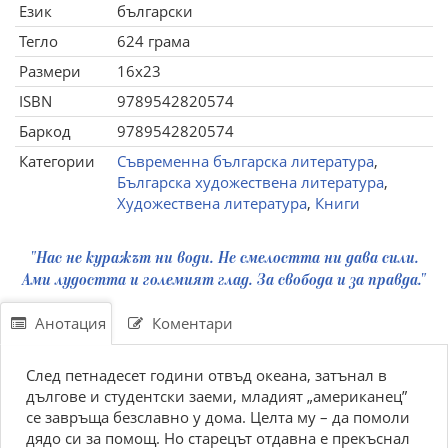
Език
български
Тегло
624 грама
Размери
16x23
ISBN
9789542820574
Баркод
9789542820574
Категории
Съвременна българска литература
,
Българска художествена литература
,
Художествена литература
,
Книги
"Нас не куражът ни води. Не смелостта ни дава сили.
Ами лудостта и големият глад. За свобода и за правда."
Анотация
Коментари
След петнадесет години отвъд океана, затънал в
дългове и студентски заеми, младият „американец”
се завръща безславно у дома. Целта му – да помоли
дядо си за помощ. Но старецът отдавна е прекъснал