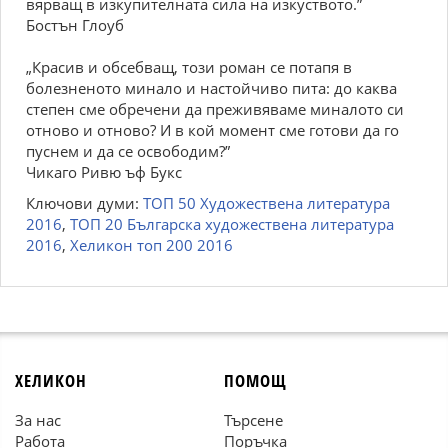
вярващ в изкупителната сила на изкуството.”
Бостън Глоуб
„Красив и обсебващ, този роман се потапя в
болезненото минало и настойчиво пита: до каква
степен сме обречени да преживяваме миналото си
отново и отново? И в кой момент сме готови да го
пуснем и да се освободим?”
Чикаго Ривю ъф Букс
Ключови думи:
ТОП 50 Художествена литература
2016
,
ТОП 20 Българска художествена литература
2016
,
Хеликон топ 200 2016
ХЕЛИКОН
ПОМОЩ
За нас
Търсене
Работа
Поръчка