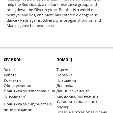
help the Red Guard, a militant resistance group, and
bring down the Silver regime. But this is a world of
betrayal and lies, and Mare has entered a dangerous
dance - Reds against Silvers, prince against prince, and
Mare against her own heart
ХЕЛИКОН
ПОМОЩ
За нас
Търсене
Работа
Поръчка
Контакти
Плащания
Общи условия
Доставка
Политика за използване на
Данни за клиента
"бисквитки"
Как да свалим е-книги
Условия за ползване на
Политика за сигурност на
ваучер
личните данни
Право на отказ от закупена