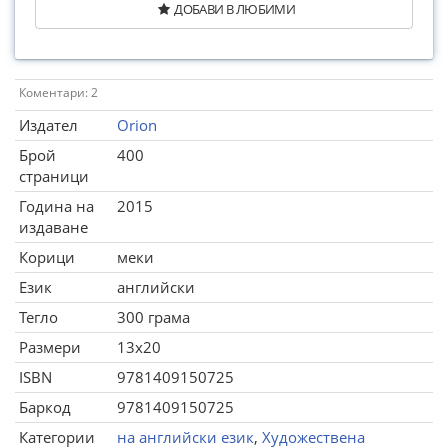
ДОБАВИ В ЛЮБИМИ
Коментари: 2
Издател
Orion
Брой
400
страници
Година на
2015
издаване
Корици
меки
Език
английски
Тегло
300 грама
Размери
13x20
ISBN
9781409150725
Баркод
9781409150725
Категории
на английски език
,
Художествена