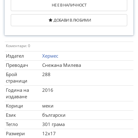
НЕ Е В НАЛИЧНОСТ
ДОБАВИ В ЛЮБИМИ
Коментари: 0
Издател
Хермес
Преводач
Снежана Милева
Брой
288
страници
Година на
2016
издаване
Корици
меки
Език
български
Тегло
301 грама
Размери
12x17