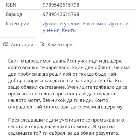
ISBN
9789542615798
Баркод
9789542615798
Категории
Духовни учения
,
Езотерика. Духовни
учения
,
Книги
Анотация
Коментари
Един мъдрец имал дванайсет ученици и дъщеря,
която всички те харесвали. Един ден обявил, че има
два проблема: да реши кой от тях ще бъде най-
добър съпруг и как да плати за пищна сватба. Ето
защо обявил състезание. Учениците трябвало да се
промъкнат в селото през нощта и да откраднат
каквото могат, без никой да ги види. Който
откраднел най-много, щял да спечели дъщеря му.
През следващите дни учениците се промъквали в
селото и открадвали каквото могли. В края на
седмицата той ги събрал, за да обяви резултата.