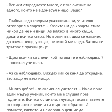
- Всички откраднахте много, с изключение на
едного, който не е донесъл нищо. Защо?
- Трябваше да следвам указанията ви, учителю –
отговорил младежът. – Казахте ни да крадем, стига
никой да не ни види. Аз влязох в много къщи,
докато всички спяха. Но всеки път, щом се наканех
да взема нещо, усещах, че някой ме гледа. Затова си
тръгвах с празни ръце.
- Щом всички са спели, кой тогава те е наблюдавал?
– попитал учителят.
- Аз се наблюдавах. Виждах как се каня да открадна.
Ето защо не взех нищо.
- Много добре! – възкликнал учителят. – Имам поне
един мъдър ученик, който ме е слушал през
годините. Всички останали, глупаци такива, вземете
откраднатите вещи и ги върнете обратно. И
помнете, каквото и неморално деяние да