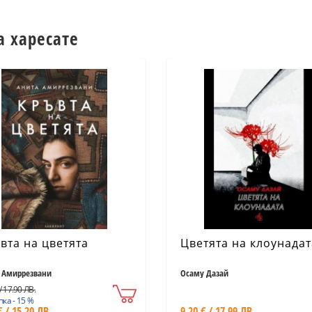
а харесате
вта на цветята
Цветята на клоунадат
 Амиррезвани
Осаму Дазай
/ 17.90 ЛВ.
ка - 15 %
€ / 15.20 ЛВ.
9.20 € / 17.99 ЛВ.