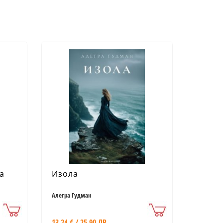
а
Изола
Алегра Гудман
13.24 € / 25.90 ЛВ.