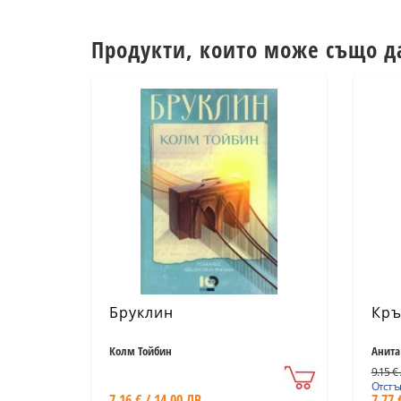
Продукти, които може също д
Бруклин
Кръ
Колм Тойбин
Анита
9.15 € 
Отстъп
7.16 € / 14.00 ЛВ.
7.77 