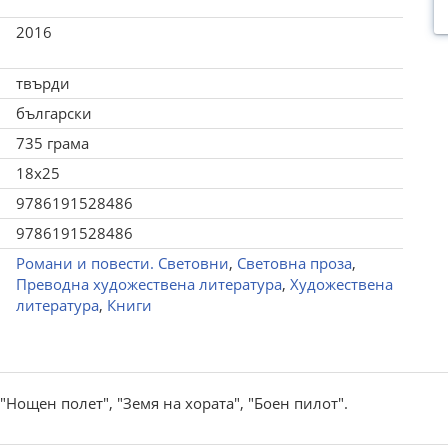
2016
твърди
български
735 грама
18x25
9786191528486
9786191528486
Романи и повести. Световни
,
Световна проза
,
Преводна художествена литература
,
Художествена
литература
,
Книги
ощен полет", "Земя на хората", "Боен пилот".