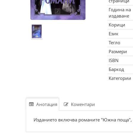
страници
Година на
издаване
Корици
Език
Тегло
Размери
ISBN
Баркод
Категории
Анотация
Коментари
Изданието включва романите "Южна поща", "Н