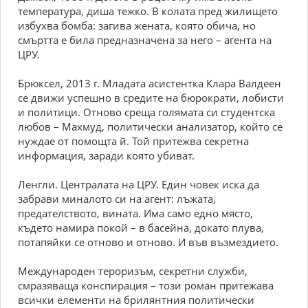
температура, диша тежко. В колата пред жилището
избухва бомба: загива жената, която обича, но
смъртта е била предназначена за него – агента на
ЦРУ.
Брюксел, 2013 г. Младата асистентка Клара Валдеен
се движи успешно в средите на бюрократи, лобисти
и политици. Отново среща голямата си студентска
любов – Махмуд, политически анализатор, който се
нуждае от помощта й. Той притежва секретна
информация, заради която убиват.
Ленгли. Централата на ЦРУ. Един човек иска да
забрави миналото си на агент: лъжата,
предателството, вината. Има само едно място,
където намира покой – в басейна, докато плува,
потапяйки се отново и отново. И във възмездието.
Международен тероризъм, секретни служби,
смразяваща конспирация – този роман притежава
всички елементи на брилянтния политически