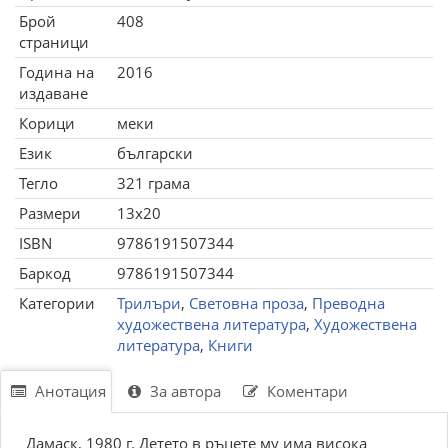
Брой
408
страници
Година на
2016
издаване
Корици
меки
Език
български
Тегло
321 грама
Размери
13x20
ISBN
9786191507344
Баркод
9786191507344
Категории
Трилъри
,
Световна проза
,
Преводна
художествена литература
,
Художествена
литература
,
Книги
Анотация
За автора
Коментари
Дамаск, 1980 г. Детето в ръцете му има висока