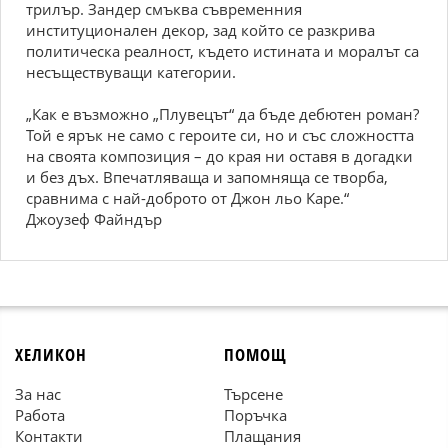
трилър. Зандер смъква съвременния
институционален декор, зад който се разкрива
политическа реалност, където истината и моралът са
несъществуващи категории.
„Как е възможно „Плувецът“ да бъде дебютен роман?
Той е ярък не само с героите си, но и със сложността
на своята композиция – до края ни оставя в догадки
и без дъх. Впечатляваща и запомняща се творба,
сравнима с най-доброто от Джон льо Каре.“
Джоузеф Файндър
ХЕЛИКОН
ПОМОЩ
За нас
Търсене
Работа
Поръчка
Контакти
Плащания