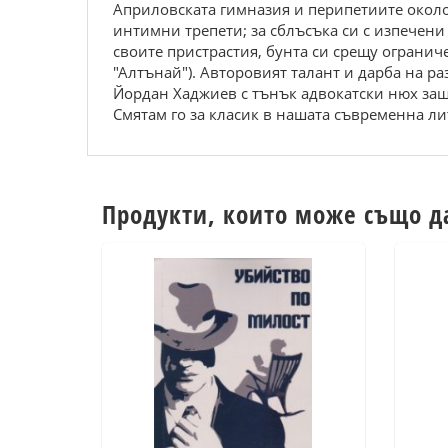
Априловската гимназия и перипетиите около 
интимни трепети; за сблъсъка си с изпечени
своите пристрастия, бунта си срещу ограни
"Алтънай"). Авторовият талант и дарба на р
Йордан Хаджиев с тънък адвокатски нюх защ
Смятам го за класик в нашата съвременна ли
Продукти, които може също д