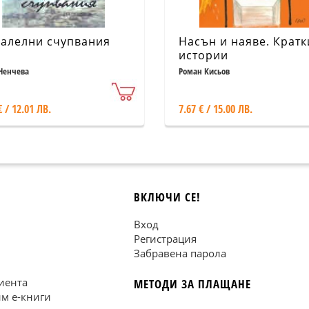
алелни счупвания
Насън и наяве. Кратк
истории
Ненчева
Роман Кисьов
€ / 12.01 ЛВ.
7.67 € / 15.00 ЛВ.
ВКЛЮЧИ СЕ!
Вход
Регистрация
Забравена парола
иента
МЕТОДИ ЗА ПЛАЩАНЕ
им е-книги