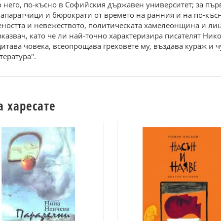
него, по-късно в Софийския държавен университет; за първ
 апаратчици и бюрократи от времето на ранния и на по-късн
чеността и невежеството, политическата хамелеонщина и ли
азказвач, като че ли най-точно характеризира писателят Ни
итава човека, всеопрощава греховете му, въздава кураж и ч
тература".
а харесате