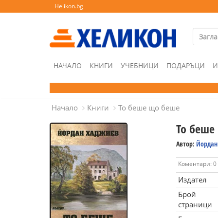
Helikon.bg
НАЧАЛО
КНИГИ
УЧЕБНИЦИ
ПОДАРЪЦИ
И
Начало
Книги
То беше що беше
То беше
Автор:
Йордан
Коментари: 0
Издател
Брой
страници