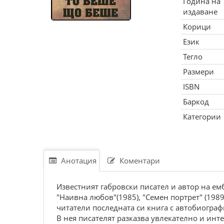
Година на
издаване
Корици
Език
Тегло
Размери
ISBN
Баркод
Категории
Анотация
Коментари
Известният габровски писател и автор на ем
"Наивна любов"(1985), "Семен портрет" (1989)
читатели последната си книга с автобиограф
В нея писателят разказва увлекателно и интере