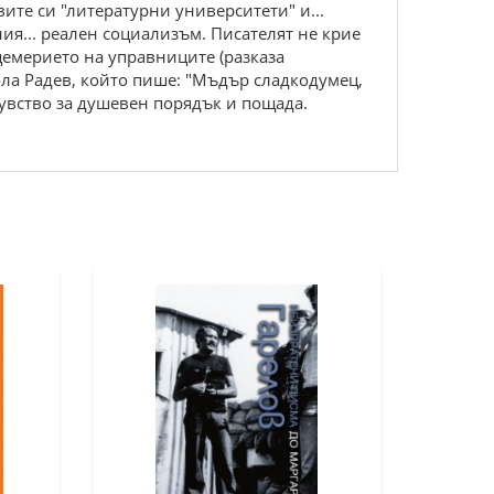
ите си "литературни университети" и...
ия... реален социализъм. Писателят не крие
цемерието на управниците (разказа
кола Радев, който пише: "Мъдър сладкодумец,
увство за душевен порядък и пощада.