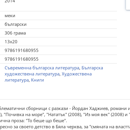
2014
меки
български
306 грама
13x20
9786191680955
9786191680955
Съвременна българска литература
,
Българска
художествена литература
,
Художествена
литература
,
Книги
блематични сборници с разкази - Йордан Хаджиев, романи и
, "Почивка на море", "Нататък" (2008), "Из моя век" (2008) и
ична проза: "То беше що беше".
сно за своето детство в Бяла черква, за "смяната на властта"