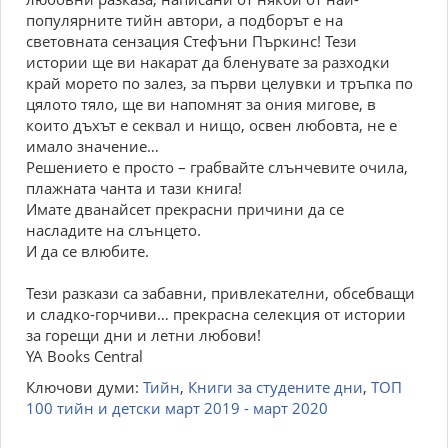
популярните тийн автори, а подборът е на
световната сензация Стефъни Пъркинс! Тези
истории ще ви накарат да бленувате за разходки
край морето по залез, за първи целувки и тръпка по
цялото тяло, ще ви напомнят за ония мигове, в
които дъхът е секвал и нищо, освен любовта, не е
имало значение…
Решението е просто – грабвайте слънчевите очила,
плажната чанта и тази книга!
Имате дванайсет прекрасни причини да се
насладите на слънцето.
И да се влюбите.
Тези разкази са забавни, привлекателни, обсебващи
и сладко-горчиви… прекрасна селекция от истории
за горещи дни и летни любови!
YA Books Central
Ключови думи:
Тийн
,
Книги за студените дни
,
ТОП
100 тийн и детски март 2019 - март 2020