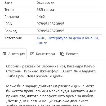
Език
български
Тегло
585 грама
Размери
14x21
ISBN
9789542820895
Баркод
9789542820895
Категории
Тийн
,
Литература за деца и юноши
,
Книги
Анотация
Коментари
Ревюта
Сборник разкази от Вероника Рот, Касандра Клеър,
Стефъни Пъркинс, Дженифър Е. Смит, Лий Бардуго,
Либа Брей, Лев Гросман и други.
Може би е заради дългите мързеливи дни, а може
би жегата прави всички малко луди. Каквато и да е
причината, лятото е перфектното време за любов.
„Летни дни и летни нощи” съдържа дванайсет
любовни разказа, написани от някои от най-