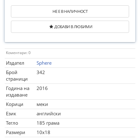
НЕ Е В НАЛИЧНОСТ
ДОБАВИ В ЛЮБИМИ
Коментари: 0
Издател
Sphere
Брой
342
страници
Година на
2016
издаване
Корици
меки
Език
английски
Тегло
185 грама
Размери
10x18