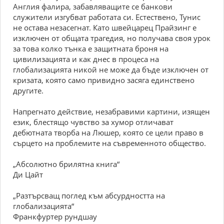
Англия фалира, забавляващите се банкови
служители изгубват работата си. Естествено, Тунис
не остава незасегнат. Като швейцарец Прайзинг е
изключен от общата трагедия, но получава своя урок
за това колко тънка е защитната броня на
цивилизацията и как днес в процеса на
глобализацията никой не може да бъде изключен от
кризата, която само привидно засяга единствено
другите.
Напрегнато действие, незабравими картини, изящен
език, блестящо чувство за хумор отличават
дебютната творба на Люшер, която се цели право в
сърцето на проблемите на съвременното общество.
„Абсолютно брилятна книга“
Ди Цайт
„Разтърсващ поглед към абсурдността на
глобализацията“
Франкфуртер рундшау