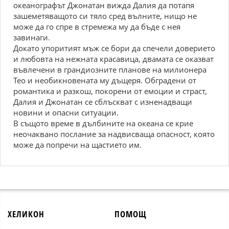
океанографът Джонатан вижда Далия да потапя
зашеметяващото си тяло сред вълните, нищо не
може да го спре в стремежа му да бъде с нея
завинаги.
Докато упоритият мъж се бори да спечели доверието
и любовта на нежната красавица, двамата се оказват
въвлечени в грандиозните планове на милионера
Тео и необикновената му дъщеря. Обградени от
романтика и разкош, покорени от емоции и страст,
Далия и Джонатан се сблъскват с изненадващи
новини и опасни ситуации.
В същото време в дълбините на океана се крие
неочаквано послание за надвисваща опасност, която
може да попречи на щастието им.
ХЕЛИКОН
ПОМОЩ