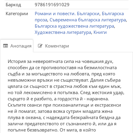
Баркод
9786191691029
Категории
Романи и повести. Български
,
Българска
проза
,
Съвременна българска литература
,
Българска художествена литература
,
Художествена литература
,
Книги
Анотация
Коментари
История за невероятната сипа на човешкия дух,
способен да се противопоставя на безмилостната
съдба и за могъществото на любовта, пред която
невъзможни връзки не съществуват. Далия събира
цялата си същност в страстна любов към един мъж,
но той лекомислено я потъпква. След жестокия удар,
сърцето й е разбито, а гордостта й - наранена.
Скъпите сеанси при психоаналитици и екстрасенси
не й помагат, затова всяка сутрин младата жена
плува в океана, с надеждата безкрайната бездна да
заличи предателството от съзнанието й, или да я
погълне безвъзвратно. От мига, в който