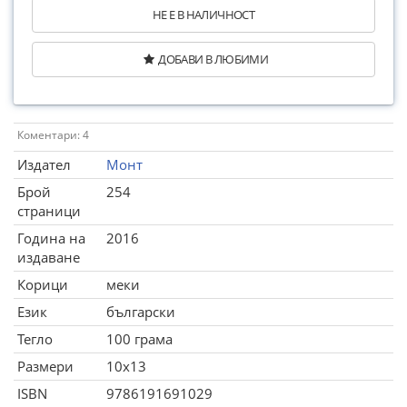
НЕ Е В НАЛИЧНОСТ
ДОБАВИ В ЛЮБИМИ
Коментари: 4
Издател
Монт
Брой
254
страници
Година на
2016
издаване
Корици
меки
Език
български
Тегло
100 грама
Размери
10x13
ISBN
9786191691029