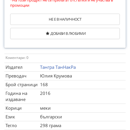
*На този продукт не се прилагат отстъпки и не участва в
промоции
НЕ Е В НАЛИЧНОСТ
ДОБАВИ В ЛЮБИМИ
Коментари: 0
Издател
Тангра ТанНакРа
Преводач
Юлия Крумова
Брой страници
168
Година на
2016
издаване
Корици
меки
Език
български
Тегло
298 грама