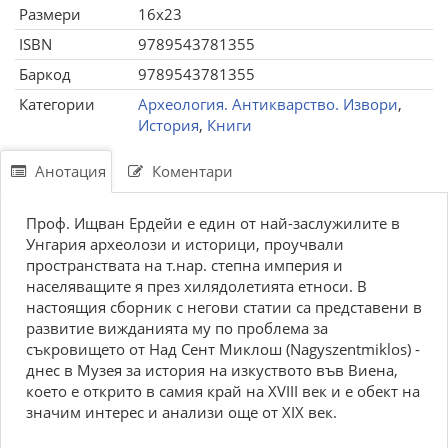
Размери
16x23
ISBN
9789543781355
Баркод
9789543781355
Категории
Археология. Антикварство. Извори
,
История
,
Книги
Анотация
Коментари
Проф. Ищван Ердейи е един от най-заслужилите в
Унгария археолози и историци, проучвали
пространствата на т.нар. степна империя и
населяващите я през хилядолетията етноси. В
настоящия сборник с негови статии са представени в
развитие вижданията му по проблема за
съкровището от Над Сент Миклош (Nagyszentmiklos) -
днес в Музея за история на изкуството във Виена,
което е открито в самия край на XVIII век и е обект на
значим интерес и анализи още от XIX век.