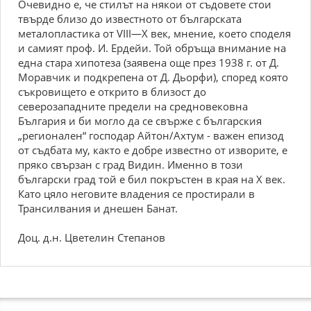
Очевидно е, че стилът на някои от съдовете стои
твърде близо до известното от българската
металопластика от VIII—X век, мнение, което споделя
и самият проф. И. Ердейи. Той обръща внимание на
една стара хипотеза (заявена още през 1938 г. от Д.
Моравчик и подкрепена от Д. Дьорфи), според която
съкровището е открито в близост до
северозападните предели на средновековна
България и би могло да се свърже с българския
„регионален“ господар Айтон/Ахтум - важен епизод
от съдбата му, както е добре известно от изворите, е
пряко свързан с град Видин. Именно в този
български град той е бил покръстен в края на X век.
Като цяло неговите владения се простирали в
Трансилвания и днешен Банат.
Доц. д.н. Цветелин Степанов