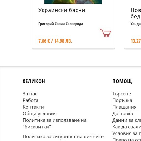
Украински басни
Нов
бед
сък
Григорий Савич Сковорода
Уанда
Кни
7.66 € / 14.98 ЛВ.
13.27
ХЕЛИКОН
ПОМОЩ
За нас
Търсене
Работа
Поръчка
Контакти
Плащания
Общи условия
Доставка
Политика за използване на
Данни за кл
"бисквитки"
Как да свал
Условия за 
Политика за сигурност на личните
Право на от