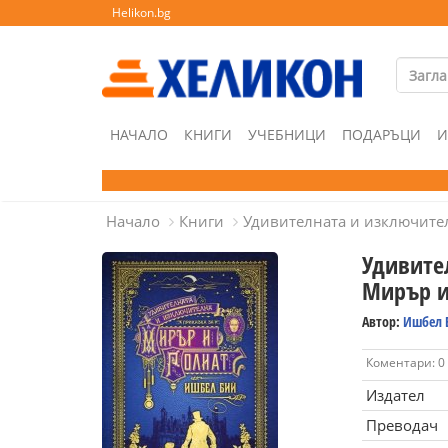
Helikon.bg
НАЧАЛО
КНИГИ
УЧЕБНИЦИ
ПОДАРЪЦИ
И
Начало
Книги
Удивителната и изключител
Удивите
Мирър и
Автор:
Ишбел 
Коментари: 0
Издател
Преводач