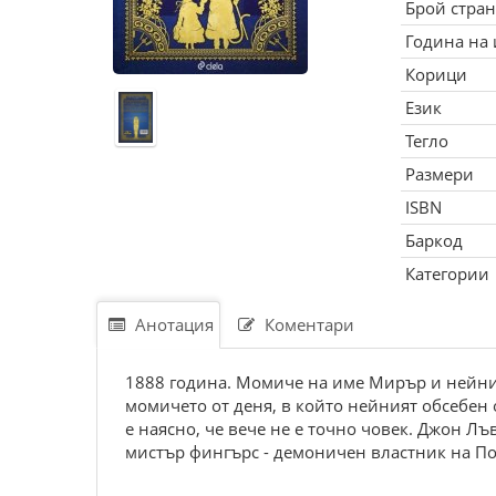
Брой стра
Година на
Корици
Език
Тегло
Размери
ISBN
Баркод
Категории
Анотация
Коментари
1888 година. Момиче на име Мирър и нейния
момичето от деня, в който нейният обсебен 
е наясно, че вече не е точно човек. Джон Лъ
мистър фингърс - демоничен властник на Под