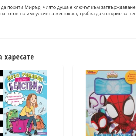
 да похити Мирър, чиято душа е ключът към затвърждаване 
ги готов на импулсивна жестокост, трябва да я открие за нег
а харесате