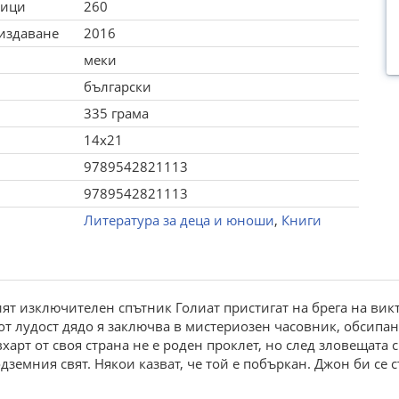
ници
260
 издаване
2016
меки
български
335 грама
14x21
9789542821113
9789542821113
Литература за деца и юноши
,
Книги
т изключителен спътник Голиат пристигат на брега на викт
от лудост дядо я заключва в мистериозен часовник, обсипан
вхарт от своя страна не е роден проклет, но след зловещата
земния свят. Някои казват, че той е побъркан. Джон би се с