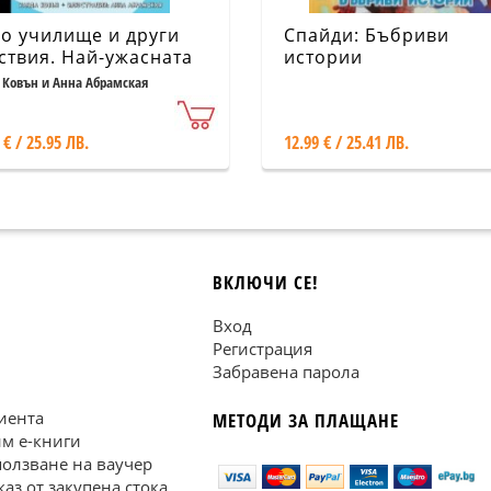
о училище и други
Спайди: Бъбриви
ствия. Най-ужасната
истории
вартирантка на света:
 Ковън и Анна Абрамская
га 1
 € / 25.95 ЛВ.
12.99 € / 25.41 ЛВ.
ВКЛЮЧИ СЕ!
Вход
Регистрация
Забравена парола
иента
МЕТОДИ ЗА ПЛАЩАНЕ
им е-книги
ползване на ваучер
каз от закупена стока