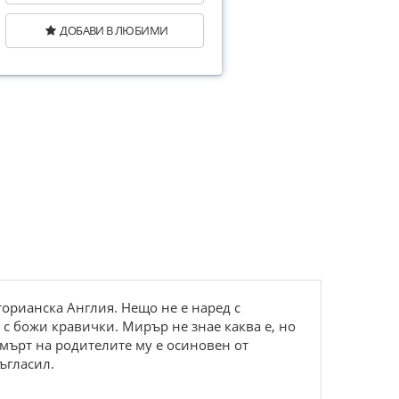
ДОБАВИ В ЛЮБИМИ
орианска Англия. Нещо не е наред с
 с божи кравички. Мирър не знае каква е, но
 смърт на родителите му е осиновен от
ъгласил.