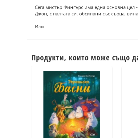
Сега мистър Фингърс има една основна цел -
Джон, с палтата си, обсипани със сърца, вина
Или...
Продукти, които може също д