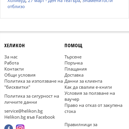
Холивуд
,
27 март - Ден на театъра
,
Знаменитости
отблизо
ХЕЛИКОН
ПОМОЩ
За нас
Търсене
Работа
Поръчка
Контакти
Плащания
Общи условия
Доставка
Политика за използване на
Данни за клиента
"бисквитки"
Как да свалим е-книги
Условия за ползване на
Политика за сигурност на
ваучер
личните данни
Право на отказ от закупена
service@helikon.bg
стока
Helikon.bg във Facebook
Правилници за