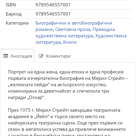
ISBN
9789546557001
Баркод
9789546557001
Категории
Биографични и автобиографични
романи
,
Световна проза
,
Преводна
художествена литература
,
Художествена
литература
,
Книги
Анотация
Коментари
Портрет на една жена, една епоха и една професия:
първата изчерпателна биография на Мерил Стрийп –
„желязната лейди“ на актьорското изкуство,
номинирана за деветнайсет и спечелила три
награди „Оскар“.
През 1975 г. Мерил Стрийп завършва театралната
академия в „Йейл“ и търси своето място на
нюйоркската театрална сцена. Още през първия си
сезон в мегаполиса успява да привлече вниманието
с участия в бродуейски пиеси, постановки на