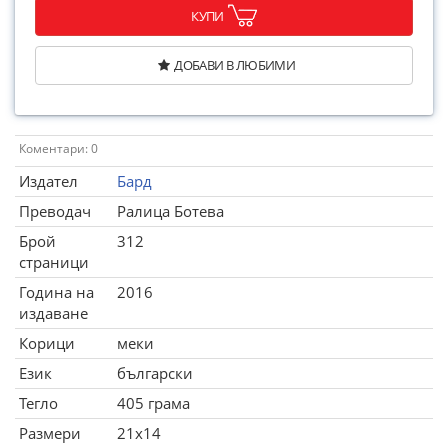
КУПИ
ДОБАВИ В ЛЮБИМИ
Коментари: 0
Издател
Бард
Преводач
Ралица Ботева
Брой
312
страници
Година на
2016
издаване
Корици
меки
Език
български
Тегло
405 грама
Размери
21x14