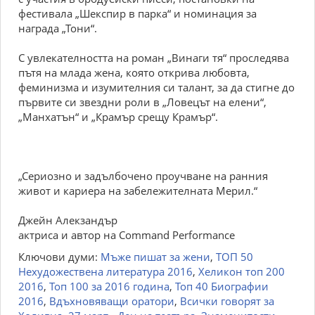
фестивала „Шекспир в парка“ и номинация за
награда „Тони“.
С увлекателността на роман „Винаги тя“ проследява
пътя на млада жена, която открива любовта,
феминизма и изумителния си талант, за да стигне до
първите си звездни роли в „Ловецът на елени“,
„Манхатън“ и „Крамър срещу Крамър“.
„Сериозно и задълбочено проучване на ранния
живот и кариера на забележителната Мерил.“
Джейн Алекзандър
актриса и автор на Command Performance
Ключови думи:
Мъже пишат за жени
,
ТОП 50
Нехудожествена литература 2016
,
Хеликон топ 200
2016
,
Топ 100 за 2016 година
,
Топ 40 Биографии
2016
,
Вдъхновяващи оратори
,
Всички говорят за