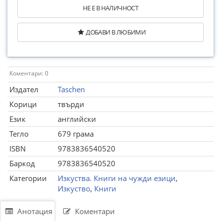
НЕ Е В НАЛИЧНОСТ
ДОБАВИ В ЛЮБИМИ
Коментари: 0
Издател
Taschen
Корици
твърди
Език
английски
Тегло
679 грама
ISBN
9783836540520
Баркод
9783836540520
Категории
Изкуства. Книги на чужди езици
,
Изкуство
,
Книги
Анотация
Коментари