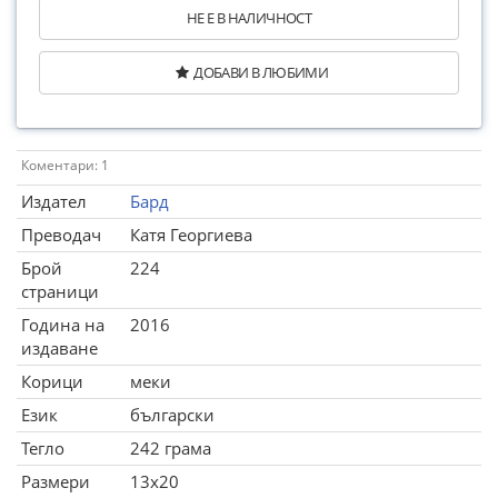
НЕ Е В НАЛИЧНОСТ
ДОБАВИ В ЛЮБИМИ
Коментари: 1
Издател
Бард
Преводач
Катя Георгиева
Брой
224
страници
Година на
2016
издаване
Корици
меки
Език
български
Тегло
242 грама
Размери
13x20