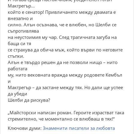
Макгрегър...
който е сенатор! Привличането между двамата е
внезапно и
силно. Алън осъзнава, че е влюбен, но Шелби се
съпротивлява
на неустоимия му чар. След трагичната загуба на
баща си тя
се страхува да обича мъж, който върви по неговите
стъпки.
Алън е твърдо решен да не позволи нищо – нито
работата
му, нито вековната вражда между родовете Кембъл
и
Макгрегър – да застане между тях. Но дали ще успее
да убеди
Шелби да рискува?
„Майсторски написан роман. Героите израстват така
стремително, че моментално се влюбваш в тях!“
Ключови думи:
Знаменити писатели за любовта