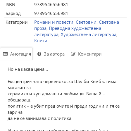
ISBN
9789546556981
Баркод
9789546556981
Категории
Романи и повести. Световни
,
Световна
проза
,
Преводна художествена
литература
,
Художествена литература
,
Книги
Анотация
За автора
Коментари
Но на каква цена...
Ексцентричната червенокоска Шелби Кембъл има
магазин за
керамика и куп домашни любимци. Баща й –
обещаващ
политик – е убит пред очите й преди години и тя се
зарича
да не се занимава с политика.
И тогава среща настойчивия, убедителен Алън