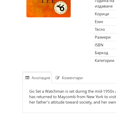
Година на
издаване
Корици
Език
Тегло
Размери
ISBN
Баркод
Категории
Анотация
Коментари
Go Set a Watchman is set during the mid-1950s a
has returned to Maycomb from New York to visit h
her father's attitude toward society, and her ow