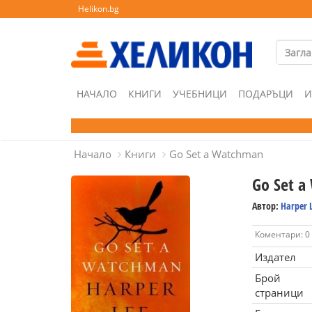
Helikon.bg
НАЧАЛО
КНИГИ
УЧЕБНИЦИ
ПОДАРЪЦИ
И
Начало
Книги
Go Set a Watchman
Go Set 
Автор:
Harper 
Коментари: 0
Издател
Брой
страници