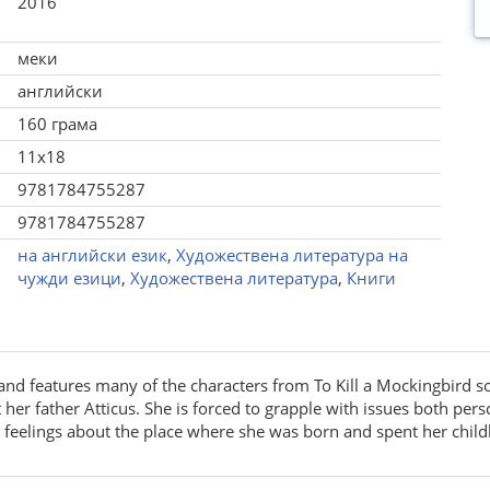
2016
меки
английски
160 грама
11x18
9781784755287
9781784755287
на английски език
,
Художествена литература на
чужди езици
,
Художествена литература
,
Книги
nd features many of the characters from To Kill a Mockingbird so
er father Atticus. She is forced to grapple with issues both perso
n feelings about the place where she was born and spent her chil