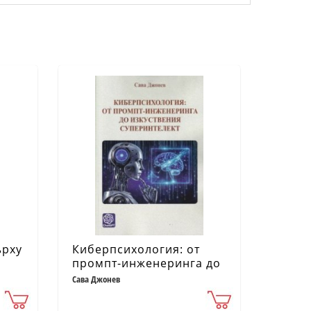
ърху
Киберпсихология: от
промпт-инженеринга до
изкуствения
Сава Джонев
суперинтелект