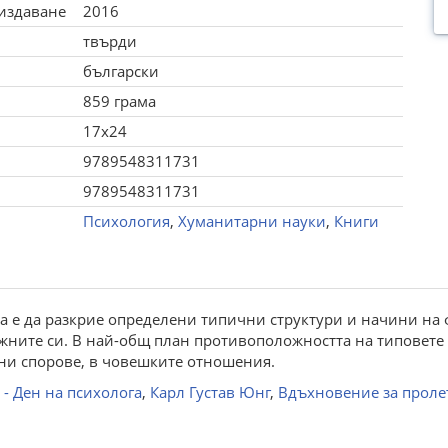
 издаване
2016
твърди
български
859 грама
17x24
9789548311731
9789548311731
Психология
,
Хуманитарни науки
,
Книги
а е да разкрие определени типични структури и начини на 
ижните си. В най-общ план противоположността на типовете
дни спорове, в човешките отношения.
 - Ден на психолога
,
Карл Густав Юнг
,
Вдъхновение за проле