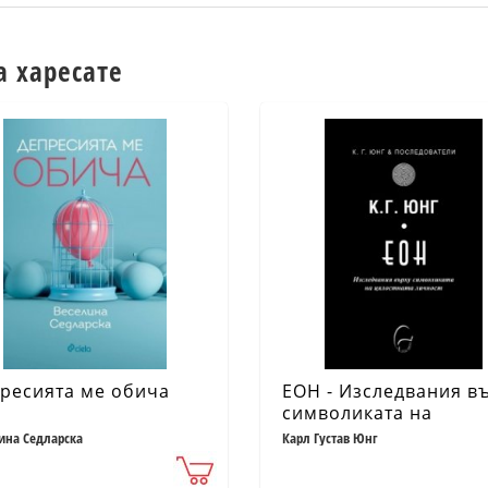
а харесате
ресията ме обича
ЕОН - Изследвания в
символиката на
цялостната личност
ина Седларска
Карл Густав Юнг