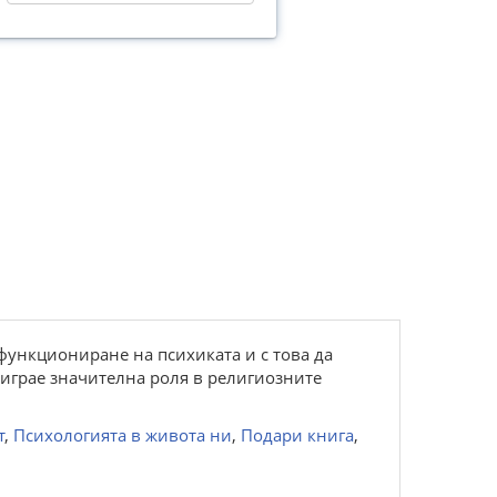
функциониране на психиката и с това да
 играе значителна роля в религиозните
т
,
Психологията в живота ни
,
Подари книга
,