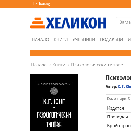
Helikon.bg
НАЧАЛО
КНИГИ
УЧЕБНИЦИ
ПОДАРЪЦИ
И
Начало
Книги
Психологически типове
Психоло
Автор:
К. Г. Юн
Коментари: 0
Издател
Преводач
Брой стра