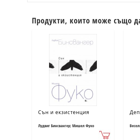
Продукти, които може също д
Сън и екзистенция
Деп
Лудвиг Бинсвангер; Мишел Фуко
Весел