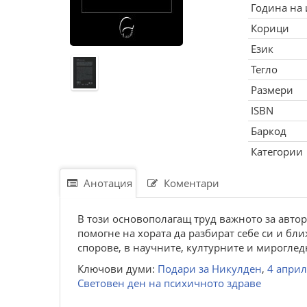
Година на
Корици
Език
Тегло
Размери
ISBN
Баркод
Категории
Анотация
Коментари
В този основополагащ труд важното за автор
помогне на хората да разбират себе си и бл
спорове, в научните, културните и мирогле
Ключови думи:
Подари за Никулден
,
4 април
Световен ден на психичното здраве