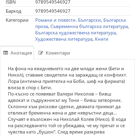
ISBN
9789549546927
Баркод
9789549546927
Категории
Романи и повести. Български
,
Българска
проза
,
Съвременна българска литература
,
Българска художествена литература
,
Художествена литература
,
Книги
Анотация
Коментари
На фона на ежедневието на две млади жени (Бети и
Никол), ставаме свидетели на зараждащ се конфликт.
Лора (интимна приятелка на Боби, шеф на фирмата)
влиза в спор с Бети.
По-късно се появяват Валери Николов – бивш
адвокат и съдружникът му Тони – бивш затворник.
Склонни към рискови сделки, двамата приемат да
отвлекат бременна жена и две невръстни деца…
Случаят е възложен на Николай Колев (Нико). В хода
на разследването той се убеждава, че му пречат и се
чувства като „бушон“. След време разкрива