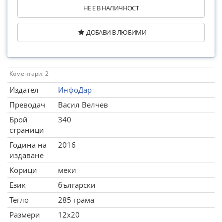
НЕ Е В НАЛИЧНОСТ
ДОБАВИ В ЛЮБИМИ
Коментари: 2
Издател
ИнфоДар
Преводач
Васил Велчев
Брой
340
страници
Година на
2016
издаване
Корици
меки
Език
български
Тегло
285 грама
Размери
12x20