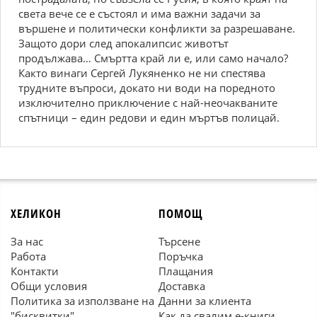
света вече се е състоял и има важни задачи за
вършене и политически конфликти за разрешаване.
Защото дори след апокалипсис животът
продължава… Смъртта край ли е, или само начало?
Както винаги Сергей Лукяненко не ни спестява
трудните въпроси, докато ни води на поредното
изключително приключение с най-неочакваните
спътници – един редови и един мъртъв полицай.
ХЕЛИКОН
ПОМОЩ
За нас
Търсене
Работа
Поръчка
Контакти
Плащания
Общи условия
Доставка
Политика за използване на
Данни за клиента
"бисквитки"
Как да свалим е-книги