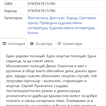
ISBN
9789547615786
Баркод
9789547615786
Категории
Фантастика, фентъзи. Хорър
,
Световна
проза
,
Преводна художествена
литература
,
Художествена литература
,
Книги
Анотация
За автора
Коментари
Един редови полицай. Един мъртъв полицай. Една
седмица, за да спасят света.
Московският полицай Денис Симонов е зает с
рутинни и общо взето обичайни дела, докато един
ден, заради съвсем обикновен смъртен случай, той
получава партньор – възпълен, старомоден и
мъртъв. Сергей Лукяненко създава
постапокалиптичен роман и демонстрира
уникалната си дарба да вдъхва нов живот на добре
познати и сякаш изчерпани теми. Озоваваме се в
пострадалата, но съвзела се Русия, в която краят на