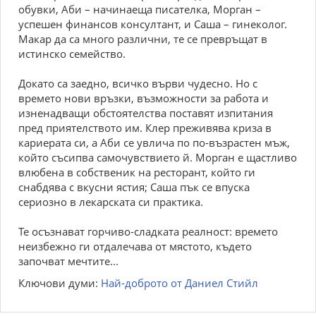
обувки, Аби – начинаеща писателка, Морган –
успешен финансов консултант, и Саша – гинеколог.
Макар да са много различни, те се превръщат в
истинско семейство.
Докато са заедно, всичко върви чудесно. Но с
времето нови връзки, възможности за работа и
изненадващи обстоятелства поставят изпитания
пред приятелството им. Клер преживява криза в
кариерата си, а Аби се увлича по по-възрастен мъж,
който съсипва самочувствието й. Морган е щастливо
влюбена в собственик на ресторант, който ги
снабдява с вкусни ястия; Саша пък се впуска
сериозно в лекарската си практика.
Те осъзнават горчиво-сладката реалност: времето
неизбежно ги отдалечава от мястото, където
започват мечтите...
Ключови думи:
Най-доброто от Даниел Стийл