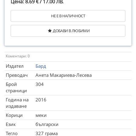
Цена: 8.69 € / 17.00 ЛВ.
НЕ Е В НАЛИЧНОСТ
ДОБАВИ В ЛЮБИМИ
Коментари: 0
Издател
Бард
Преводач
Анета Макариева-Лесева
Брой
304
страници
Година на
2016
издаване
Корици
меки
Език
български
Тегло
327 грама