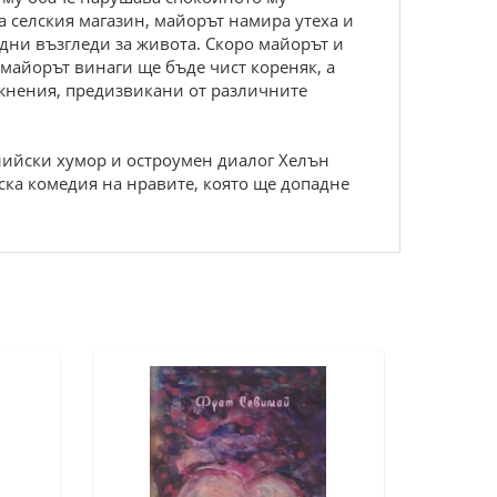
а селския магазин, майорът намира утеха и
одни възгледи за живота. Скоро майорът и
 майорът винаги ще бъде чист кореняк, а
ожнения, предизвикани от различните
лийски хумор и остроумен диалог Хелън
ска комедия на нравите, която ще допадне