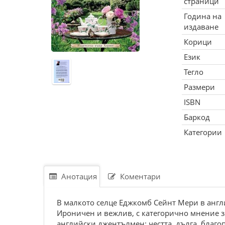
страници
Година на
издаване
Корици
Език
Тегло
Размери
ISBN
Баркод
Категории
Анотация
Коментари
В малкото селце Еджкомб Сейнт Мери в англ
Ироничен и вежлив, с категорично мнение з
английски джентълмен: честта, дълга, благо