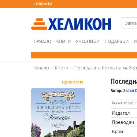
Helikon.bg
НАЧАЛО
КНИГИ
УЧЕБНИЦИ
ПОДАРЪЦИ
И
Начало
Книги
Последната битка на майо
Последн
прелисти
Автор:
Хелън 
Коментари: 1
Издател
Преводач
Брой