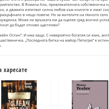
риятелство. В Ясмина Али, привлекателната собственичка н
 си, и двамата изпитват силна любов към книгите и имат сх
 разцъфнало в нещо повече. Но за жителите на тяхното село
 чужденка. Може ли връзката им да оцелее сред всички усл
искат да бъдат отново щастливи?
йн Остин“. И има защо. С невероятно богатия си език, анг
шественичка. „Последната битка на майор Петигрю“ е истин
.
а харесате