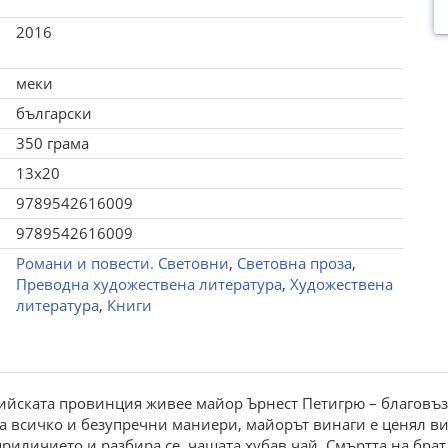
2016
меки
български
350 грама
13x20
9789542616009
9789542616009
Романи и повести. Световни
,
Световна проза
,
Преводна художествена литература
,
Художествена
литература
,
Книги
ийската провинция живее майор Ърнест Петигрю – благовъз
а всичко и безупречни маниери, майорът винаги е ценял ви
приличието и разбира се, чашата хубав чай. Смъртта на бра