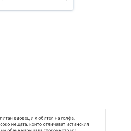
питан вдовец и любител на голфа.
соко нещата, които отличават истинския
т му обаче нарушава спокойното му