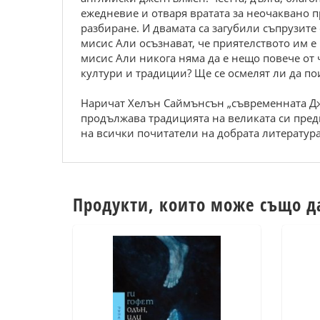
ежедневие и отваря вратата за неочаквано п
разбиране. И двамата са загубили съпрузите
мисис Али осъзнават, че приятелството им е
мисис Али никога няма да е нещо повече от
култури и традиции? Ще се осмелят ли да по
Наричат Хелън Саймънсън „съвременната Дже
продължава традицията на великата си пред
на всички почитатели на добрата литература
Продукти, които може също д