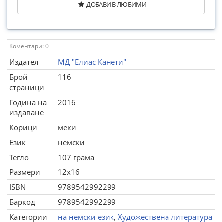
ДОБАВИ В ЛЮБИМИ
Коментари: 0
Издател
МД "Елиас Канети"
Брой
116
страници
Година на
2016
издаване
Корици
меки
Език
немски
Тегло
107 грама
Размери
12x16
ISBN
9789542992299
Баркод
9789542992299
Категории
на немски език
,
Художествена литература