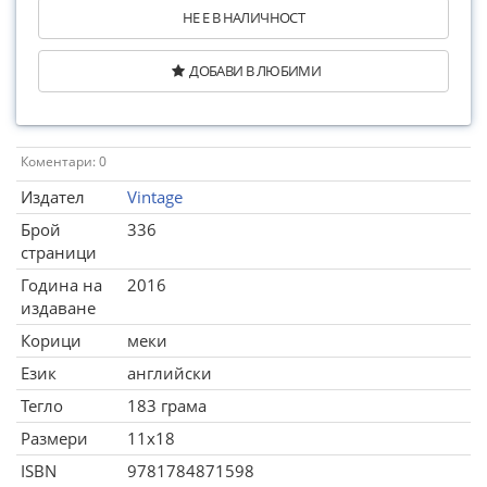
НЕ Е В НАЛИЧНОСТ
ДОБАВИ В ЛЮБИМИ
Коментари: 0
Издател
Vintage
Брой
336
страници
Година на
2016
издаване
Корици
меки
Език
английски
Тегло
183 грама
Размери
11x18
ISBN
9781784871598