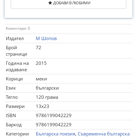
ДОБАВИ В ЛЮБИМИ
Коментари: 0
Издател
М Шопов
Брой
72
страници
Година на
2015
издаване
Корици
меки
Език
български
Тегло
120 грама
Размери
13x23
ISBN
9786199042229
Баркод
9786199042229
Категории
Българска поезия
,
Съвременна българска