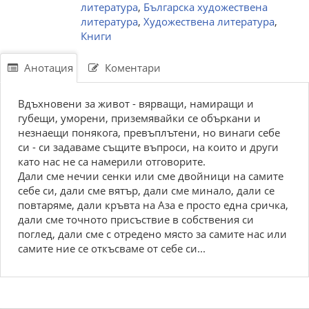
литература
,
Българска художествена
литература
,
Художествена литература
,
Книги
Анотация
Коментари
Вдъхновени за живот - вярващи, намиращи и
губещи, уморени, приземявайки се объркани и
незнаещи понякога, превъплътени, но винаги себе
си - си задаваме същите въпроси, на които и други
като нас не са намерили отговорите.
Дали сме нечии сенки или сме двойници на самите
себе си, дали сме вятър, дали сме минало, дали се
повтаряме, дали кръвта на Аза е просто една сричка,
дали сме точното присъствие в собствения си
поглед, дали сме с отредено място за самите нас или
самите ние се откъсваме от себе си...