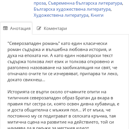
проза
,
Съвременна българска литература
,
Българска художествена литература
,
Художествена литература
,
Книги
Анотация
Коментари
"Северозападен романь" като един класически
роман съдържа и вълшебна любовна история, и
духа на епохата ни. А като един новаторски текст
съдържа толкова лют език и толкова откровено и
разголено назоваване на заобикалящия ни свят, че
отначало очите ти се изчервяват, припарва ти леко,
докато свикнеш...
Историята се върти около отчаяните опити на
типичния северозападен образ Братан да вкара в
правия път сестра си, която освен дивна хубавица, е
и доста общителна с мъжкия пол... И от мъка, че
постоянно му се подиграват в селската кръчма, тая
митична сцена на развитие на действието, той си
наумява да я омъжи за местния идиот...