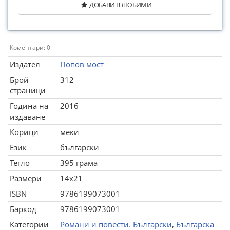
ДОБАВИ В ЛЮБИМИ
Коментари: 0
Издател
Попов мост
Брой
312
страници
Година на
2016
издаване
Корици
меки
Език
български
Тегло
395 грама
Размери
14x21
ISBN
9786199073001
Баркод
9786199073001
Категории
Романи и повести. Български
,
Българска