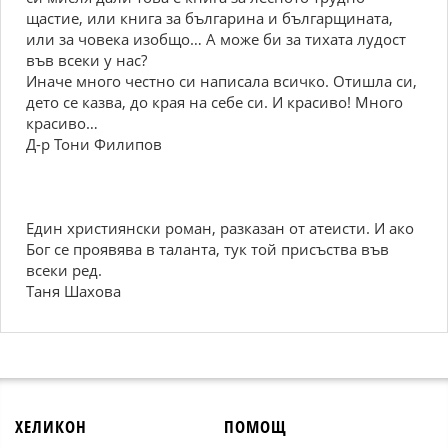
щастие, или книга за българина и българщината,
или за човека изобщо… А може би за тихата лудост
във всеки у нас?
Иначе много честно си написала всичко. Отишла си,
дето се казва, до края на себе си. И красиво! Много
красиво…
Д-р Тони Филипов
Един християнски роман, разказан от атеисти. И ако
Бог се проявява в таланта, тук той присъства във
всеки ред.
Таня Шахова
ХЕЛИКОН
ПОМОЩ