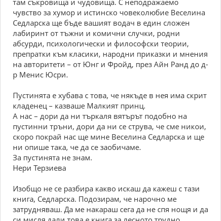
там съкровища и чудовища. С неподражаемо
чувство за хумор и истинско човеколюбие Веселина
Седларска ще бъде вашият водач в един сложен
лабиринт от тъжни и комични случки, родни
абсурди, психологически и философски теории,
препратки към класики, народни приказки и мнения
на авторитети – от Юнг и Фройд, през Айн Ранд до д-
р Менис Юсри.
Пустинята е хубава с това, че някъде в нея има скрит
кладенец – казваше Малкият принц.
А нас – дори да ни търкаля вятърът подобно на
пустинни тръни, дори да ни се струва, че сме никои,
скоро покрай нас ще мине Веселина Седларска и ще
ни опише така, че да се заобичаме.
За пустинята не знам.
Нери Терзиева
Изобщо не се разбира какво искаш да кажеш с тази
книга, Седларска. Подозирам, че нарочно ме
затрудняваш. Да ме накараш сега да не спя нощя и да
си мисля дали това е книга за лесното трудно