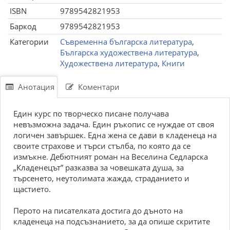
ISBN
9789542821953
Баркод
9789542821953
Категории
Съвременна българска литература
,
Българска художествена литература
,
Художествена литература
,
Книги
Анотация
Коментари
Един курс по творческо писане получава
невъзможна задача. Един ръкопис се нуждае от своя
логичен завършек. Една жена се дави в кладенеца на
своите страхове и търси стълба, по която да се
измъкне. Дебютният роман на Веселина Седларска
„Кладенецът” разказва за човешката душа, за
търсенето, неутолимата жажда, страданието и
щастието.
Перото на писателката достига до дъното на
кладенеца на подсъзнанието, за да опише скритите