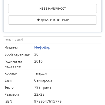
НЕ Е В НАЛИЧНОСТ
ДОБАВИ В ЛЮБИМИ
Коментари: 0
Издател
ИнфоДар
Брой страници
36
Година на
2016
издаване
Корици
твърди
Език
български
Тегло
799 грама
Размери
22x28
ISBN
9789547615779