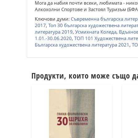
Мога да набия почти всеки, любимата - нико
Алкохолни Спортове и Застоял Туризъм (БФА
Ключови думи:
Съвременна българска литер
2017
,
Топ 30 българска художествена литера
литература 2019
,
Усмихната Коледа
,
Вдъхнов
1.01.-30.06.2020
,
ТОП 101 Художествена лите
Българска художествена литература 2021
,
ТО
Продукти, които може също д