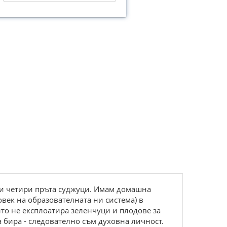
а и четири пръта суджуци. Имам домашна
овек на образователната ни система) в
йто не експлоатира зеленчуци и плодове за
а бира - следователно съм духовна личност.