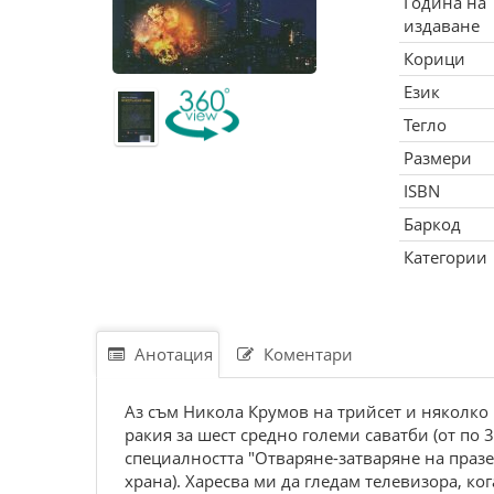
Година на
издаване
Корици
Език
Тегло
Размери
ISBN
Баркод
Категории
Анотация
Коментари
Аз съм Никола Крумов на трийсет и няколко 
ракия за шест средно големи саватби (от по 
специалността "Отваряне-затваряне на празе
храна). Харесва ми да гледам телевизора, к