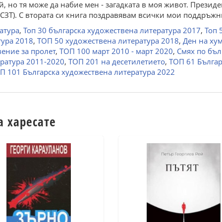
й, но тя може да набие мен - загадката в моя живот. Презид
СЗТ). С втората си книга поздравявам всички мои поддръжн
атура
,
Топ 30 българска художествена литература 2017
,
Топ 
тура 2018
,
ТОП 50 художествена литература 2018
,
Ден на ху
ение за пролет
,
ТОП 100 март 2010 - март 2020
,
Смях по бъл
ратура 2011-2020
,
ТОП 201 на десетилетието
,
ТОП 61 Българ
П 101 Българска художествена литература 2022
а харесате