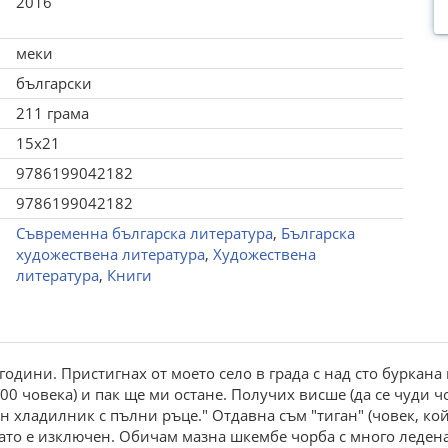
2016
меки
български
211 грама
15x21
9786199042182
9786199042182
Съвременна българска литература
,
Българска
художествена литература
,
Художествена
литература
,
Книги
години. Пристигнах от моето село в града с над сто буркан
300 човека) и пак ще ми остане. Получих висше (да се чуди ч
н хладилник с пълни ръце." Отдавна съм "тиган" (човек, ко
огато е изключен. Обичам мазна шкембе чорба с много леден