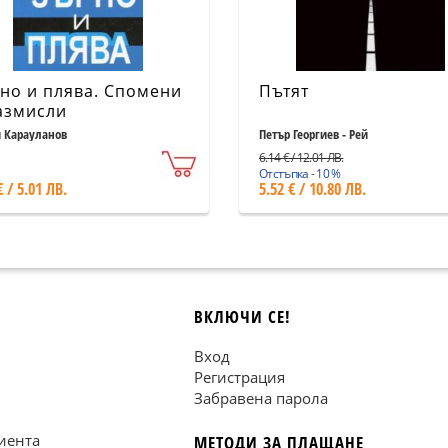
но и плява. Спомени
Пътят
азмисли
и Карауланов
Петър Георгиев - Рей
6.14 € / 12.01 ЛВ.
Отстъпка - 10 %
€ / 5.01 ЛВ.
5.52 € / 10.80 ЛВ.
ВКЛЮЧИ СЕ!
Вход
Регистрация
Забравена парола
иента
МЕТОДИ ЗА ПЛАЩАНЕ