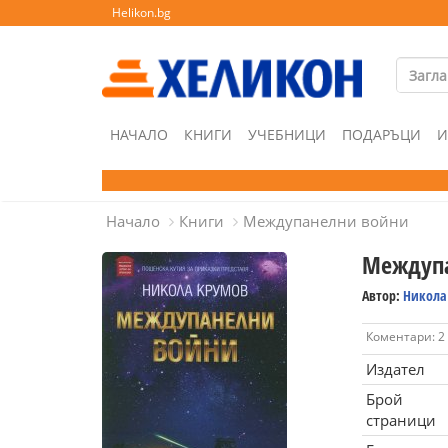
Helikon.bg
НАЧАЛО
КНИГИ
УЧЕБНИЦИ
ПОДАРЪЦИ
И
Начало
Книги
Междупанелни войни
Междупа
Автор:
Никола
Коментари: 2
Издател
Брой
страници