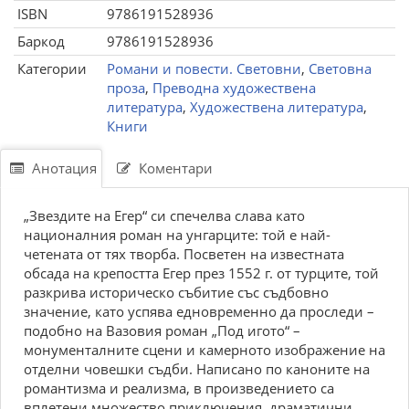
ISBN
9786191528936
Баркод
9786191528936
Категории
Романи и повести. Световни
,
Световна
проза
,
Преводна художествена
литература
,
Художествена литература
,
Книги
Анотация
Коментари
„Звездите на Егер“ си спечелва слава като
националния роман на унгарците: той е най-
четената от тях творба. По­светен на известната
обсада на крепостта Егер през 1552 г. от турците, той
разкрива историческо събитие със съдбовно
значение, като успява едновременно да проследи –
подобно на Вазовия роман „Под игото“ –
монументалните сцени и камерното изображение на
отделни човешки съдби. Написано по каноните на
романтизма и реализма, в произведението са
вплетени множество приключения, драматични