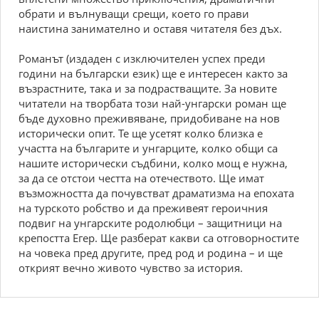
обрати и вълнуващи срещи, което го прави
наистина занимателно и оставя читателя без дъх.
Романът (издаден с изключителен успех преди
години на български език) ще е интересен както за
възрастните, така и за подрастващите. За новите
читатели на творбата този най-унгарски роман ще
бъде духовно преживяване, придобиване на нов
исторически опит. Те ще усетят колко близка е
участта на българите и унгарците, колко общи са
нашите исторически съдбини, колко мощ е нужна,
за да се отстои честта на отечеството. Ще имат
възможността да почувстват драматизма на епохата
на турското робство и да преживеят героичния
подвиг на унгарските родолюбци – защитници на
крепостта Егер. Ще разберат какви са отговорностите
на човека пред другите, пред род и родина – и ще
открият вечно живото чувство за история.