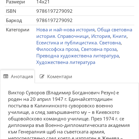
Размери
14x21
ISBN
9786197279092
Баркод
9786197279092
Категории
Нова и най-нова история
,
Обща световна
история. Справочници
,
История
,
Книги
,
Есеистика и публицистика. Световна
,
Философска проза
,
Световна проза
,
Преводна художествена литература
,
Художествена литература
Анотация
Коментари
Виктор Суворов (Владимир Богданович Резун) е
роден на 20 април 1947 г. Единайсетгодишен
постъпва в Калининското суворовско военно
училище, а след завършването му – в Киевското
общовойсково командно училище. През 1974 г. се
дипломира във Военно-дипломатическата академия
към Генералния щаб на съветската армия,
непосредствено след което е изпратен в Женева –