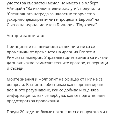
удостоява със златен медал на името на Алберт
Айнщайн "За изключителни заслуги", получил и
”Специалната награда за цялостно творчество,
ускорило демократичните процеси в Европа“ на
Съюза на журналистите в България ”Подкрепа“.
Авторът за книгата:
Принципите на шпионажа са вечни и не са се
променили от времената на древния Египет и
Римската империя. Управляващите винаги са искали
да знаят какво замислят техните врагове, съперници
и съседи.
Моите знания и моят опит на офицер от ГРУ не са
остарели. В книгата обяснявам как е организирано
военното разузнаване, как се добива и оценява
информацията, как се вербува, как се подготвя или
предотвратява провокация.
Преди 20 години бяхме поканени със съпругата ми в