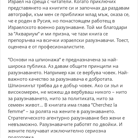
Израел на среща с читатели. Когато приключих
представянето на книгите си и започнах да раздавам
автографи, към мен се приближи млад мъж, оказа се,
че е роден в Русия, но понастоящем работещ в
Израелското военно разузнаване. Той ми благодари
за ”Аквариум“ и ми призна, че тази книга се
препоръчва на всички израелски разузнавачи. Тоест,
оценена е от професионалистите.
”Основи на шпионажа“ е предназначена за най-
широка публика. Аз давам общите принципи на
разузнаването. Например как се вербува човек. Най-
важното качество за разузнавача е добротата.
Шпионинът трябва да е добър човек. Ако си зъл и
високомерен, не можеш да вербуваш никого – нито
за разузнаването, нито за политиката, нито за
семеен живот… В книгата има глава ”Cherchez la
femme“ – за ролята на жените в разузнаването.
Стратегическото агентурно разузнаване без жени е
невъзможно. Разузнавачите работят по двойки. И
жените получават изключително сериозна
подготовка.