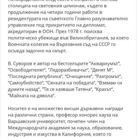
столицата на световния шпионаж, където в
продължение на четири години работи в
резидентурата на съветското Главно разузнавателно
управление под прикритието на дипломат,
акредитиран в ООН. През 1978 г. поисква
политическо убежище във Великобритания, за което
Военната колегия на Върховния съд на СССР го
осъжда задочно на смърт.
В. Суворов е автор на бестселърите ”Аквариумът“,
”Освободителят“, ”Ледоразбивачът“, ”Денят М“,
”Последната република“, ”Очищение“, ”Разгромът“,
”Самоубийство“, ”Сянката на победата“, ”Вземам си
думите назад“, ”Тя се казваше Татяна“, ”Крахът“,
”Майката на дявола“.
Носител е на множество висши държавни награди
на различни страни, професор хонорис кауза на
Варшавския университет, почетен член на
Международната академия за наука, образование,
индустрия и изкуства в Калифорния, която го