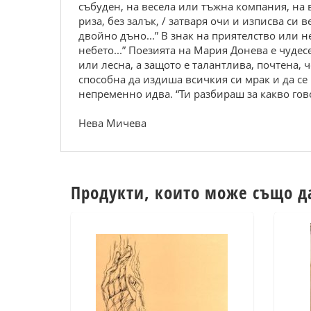
събуден, на весела или тъжна компания, на в
риза, без залък, / затваря очи и изписва си 
двойно дъно...” В знак на приятелство или н
небето...” Поезията на Мария Донева е чуд
или лесна, а защото е талантлива, почтена, 
способна да издиша всичкия си мрак и да се 
непременно идва. “Ти разбираш за какво гово
Нева Мичева
Продукти, които може също д