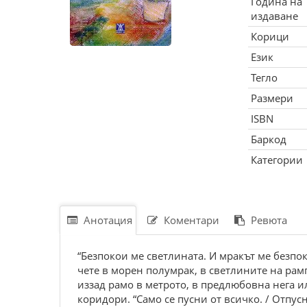
Година на
издаване
Корици
Език
Тегло
Размери
ISBN
Баркод
Категории
Анотация
Коментари
Ревюта
“Безпокои ме светлината. И мракът ме безпоко
чете в морен полумрак, в светлините на рамп
иззад рамо в метрото, в предлюбовна нега 
коридори. “Само се пусни от всичко. / Отпусн