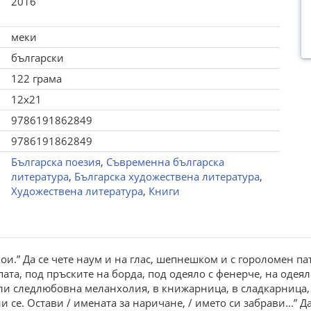
2016
меки
български
122 грама
12x21
9786191862849
9786191862849
Българска поезия
,
Съвременна българска
литература
,
Българска художествена литература
,
Художествена литература
,
Книги
и.” Да се чете наум и на глас, шепнешком и с гороломен патос.
ата, под пръските на борда, под одеяло с фенерче, на одеял
или следлюбовна меланхолия, в книжарница, в сладкарница,
и се. Остави / имената за наричане, / името си забрави...” Д