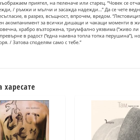
ъображаем приятел, на пеленаче или старец. “Човек се отча
вежди, / ръмжи и мълчи и засажда надежди...” Да се чете вед
есъгласие, в разрез, всъщност, впрочем, вредом. “Лястовици
есен акомпанимент за всички дишащи и чакащи моменти в жи
човечна, храбро възторжена, триумфално уязвима (“живо ли е
превърне в радост (“една наивна топла топка перушина”), н
ря. / Затова споделям само с тебе.”
а харесате