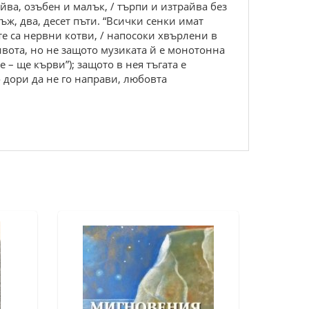
йва, озъбен и малък, / търпи и изтрайва без
нъж, два, десет пъти. “Всички сенки имат
те са нервни котви, / напосоки хвърлени в
вота, но не защото музиката й е монотонна
 – ще кърви”); защото в нея тъгата е
о дори да не го направи, любовта