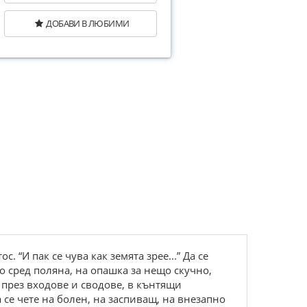
ДОБАВИ В ЛЮБИМИ
 “И пак се чува как земята зрее...” Да се
о сред поляна, на опашка за нещо скучно,
 през входове и сводове, в кънтящи
а се чете на болен, на заспиващ, на внезапно