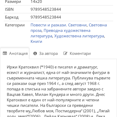
Размери
14x20
ISBN
9789548523844
Баркод
9789548523844
Категории
Повести и разкази. Световни
,
Световна
проза
,
Преводна художествена
литература
,
Художествена литература
,
Книги
Анотация
За автора
Коментари
Иржи Кратохвил (*1940) е писател и драматург,
есеист и журналист, една от най-значимите фигури в
съвременната чешка литература. Публикува първите
си разкази още през 1964 г., а след август 1968 г.
попада в списъка на забранените автори заедно с
Вацлав Хавел, Милан Кундера и много други. Днес
Кратохвил е един от най-популярните и четени
чешки писатели. На български са преведени
творбите му„Любов моя, Постмодерна“ (2001), „Лягай
долу, звяр!“(2006), „Лейди Карнавал“ (2008) и „Лека