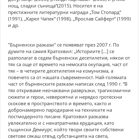
нощ, сладки сънища“(2015). Носител е на
престижните литературни награди „Том Стопард“
(1991), „Карел Чапек“ (1998), „Ярослав Сайферт“ (1999)
и др.
"Бърненски разкази" се появяват през 2007 г. По
думите на самия Кратохвил: „Историите […] се
разполагат в седем бърненски десетилетия, някои от
тях са още от времето на немската окупация, част от
тях – в четирите десетилетия на комунизма, а
повечето са от нашата съвременност. Най-голямата
част от бърненските разкази написах след 1990 г. “В
тях откриваме неочаквани развръзки, трагикомични
сюжети и герои, невероятни и нерядко гротескни
скокове в пространството и времето, както и
добронамерено пародиране на техниките на
постмодерното писане. Кратохвил разказва
увлекателно и с ненатрапчива ерудиция, като
същински Демиург, който твори своите собствени
светове сякаш отвъд субстанцията на света,