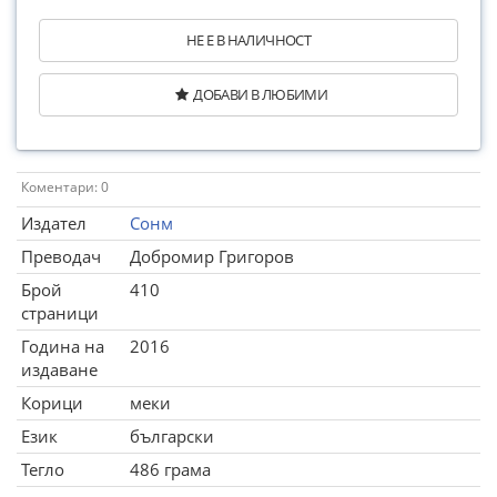
НЕ Е В НАЛИЧНОСТ
ДОБАВИ В ЛЮБИМИ
Коментари: 0
Издател
Сонм
Преводач
Добромир Григоров
Брой
410
страници
Година на
2016
издаване
Корици
меки
Език
български
Тегло
486 грама