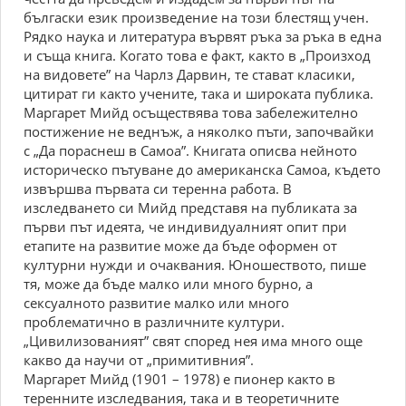
бългаски език произведение на този блестящ учен.
Рядко наука и литература вървят ръка за ръка в една
и съща книга. Когато това е факт, както в „Произход
на видовете” на Чарлз Дарвин, те стават класики,
цитират ги както учените, така и широката публика.
Маргарет Мийд осъществява това забележително
постижение не веднъж, а няколко пъти, започвайки
с „Да пораснеш в Самоа”. Книгата описва нейното
историческо пътуване до американска Самоа, където
извършва първата си теренна работа. В
изследването си Мийд представя на публиката за
първи път идеята, че индивидуалният опит при
етапите на развитие може да бъде оформен от
културни нужди и очаквания. Юношеството, пише
тя, може да бъде малко или много бурно, а
сексуалното развитие малко или много
проблематично в различните култури.
„Цивилизованият” свят според нея има много още
какво да научи от „примитивния”.
Маргарет Мийд (1901 – 1978) е пионер както в
теренните изследвания, така и в теоретичните