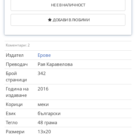
НЕ Е В НАЛИЧНОСТ
ДОБАВИ В ЛЮБИМИ
Коментари: 2
Издател
Ерове
Преводач
Рая Каравелова
Брой
342
страници
Година на
2016
издаване
Корици
меки
Език
български
Тегло
48 грама
Размери
13x20