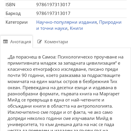
ISBN
9786197313017
Баркод
9786197313017
Категории
Научно-популярни издания
,
Природни
и точни науки
,
Книги
Анотация
Коментари
„Да пораснеш в Самоа: Психологическо проучване на
примитивната младеж за западната цивилизация“ е
класическо етнографско изследване, писано преди
почти 90 години, което разказава за подрастващите
момичата на един малък остров в безбрежния Тих
океан. Превеждана на десетки езици и издавана в
разнообразни формати, първата книга на Маргарет
Мийд се превръща в една от най-четените и
обсъждани книги в областта на антропологията.
Изключително сме горди и от факта, че ако само
допреди няколко години сме изучавали Мийд в
университета, то към днешна дата на нас се пада
честта да преведем и издадем за първи път на