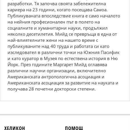
разработки. Тя започва своята забележителна
кариера на 23 години, когато посещава Самоа.
Публикуваната впоследствие книга е само началото
на нейния професионален път в полето на
социалните и хуманитарни науки, продължил
няколко десетилетия. Мийд се превръща в една от
най-влиятелните жени на нашето време с
публикуваните над 40 труда и работата си като
изследовател в различни точки на Южния Пасифик
и като куратор в Музея по естествена история в Ню
Йорк. През годините Маргарет Мийд оглавява
различни научни организации, включително
Американската антропологична асоциация и
Американската асоциация за развитие на науката и
получава 28 почетни докторски степени.
ХЕЛИКОН
ПОМОЩ