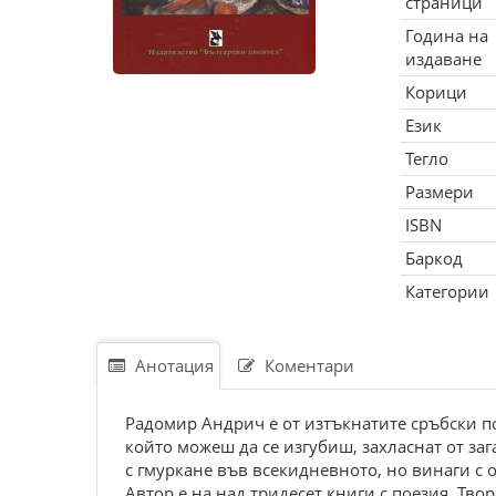
страници
Година на
издаване
Корици
Език
Тегло
Размери
ISBN
Баркод
Категории
Анотация
Коментари
Радомир Андрич е от изтъкнатите сръбски по
който можеш да се изгубиш, захласнат от за
с гмуркане във всекидневното, но винаги с 
Автор е на над тридесет книги с поезия. Тв