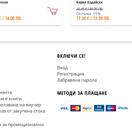
XXI в) Том 2
олнаи
Кирил Кадийски
20.45 € / 40.00 ЛВ.
Отстъпка - 15 %
€ / 14.00 ЛВ.
17.38 € / 33.99 ЛВ.
ВКЛЮЧИ СЕ!
Вход
Регистрация
Забравена парола
иента
МЕТОДИ ЗА ПЛАЩАНЕ
им е-книги
ползване на ваучер
каз от закупена стока
 за промоционални