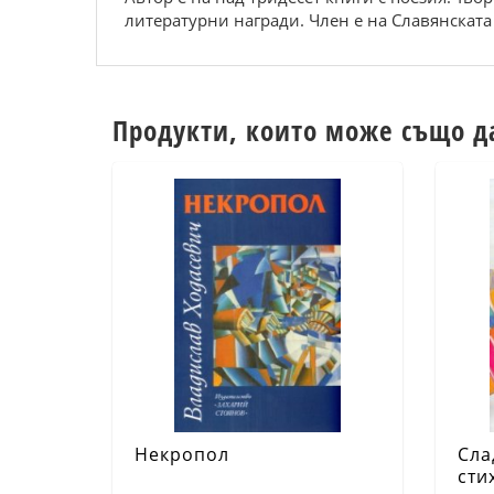
литературни награди. Член е на Славянскат
Продукти, които може също д
Некропол
Сла
сти