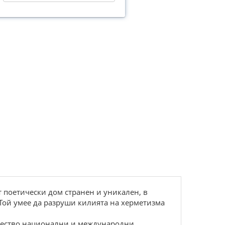
т поетически дом странен и уникален, в
 Той умее да разруши килията на херметизма
ножество национални и международни