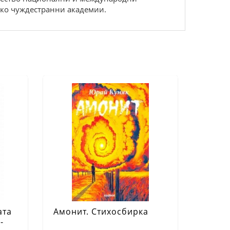
лко чуждестранни академии.
ата
Амонит. Стихосбирка
-