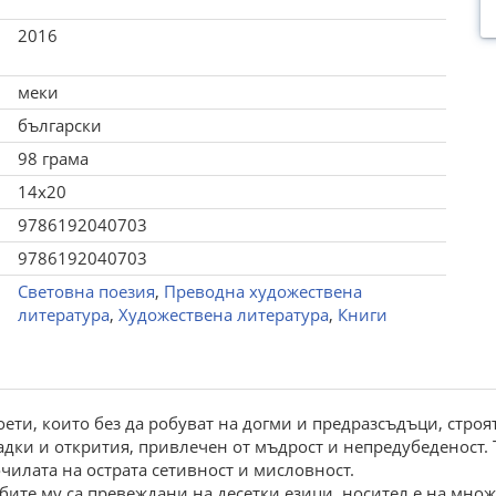
2016
меки
български
98 грама
14x20
9786192040703
9786192040703
Световна поезия
,
Преводна художествена
литература
,
Художествена литература
,
Книги
ети, които без да робуват на догми и предразсъдъци, строя
гадки и открития, привлечен от мъдрост и непредубеденост.
очилата на острата сетивност и мисловност.
орбите му са превеждани на десетки езици, носител е на м