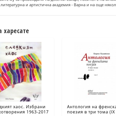
а литературна и артистична академия - Варна и на още няко
а харесате
дкият хаос. Избрани
Антология на френск
хотворения 1963-2017
поезия в три тома (IX 