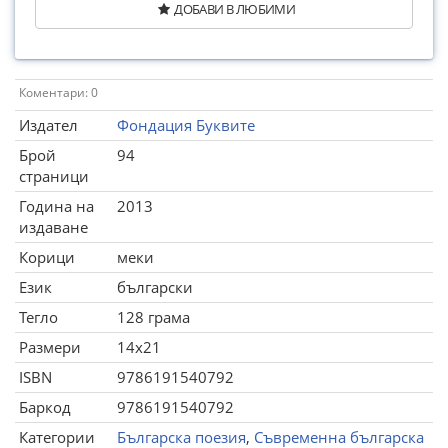
ДОБАВИ В ЛЮБИМИ
Коментари: 0
Издател
Фондация Буквите
Брой
94
страници
Година на
2013
издаване
Корици
меки
Език
български
Тегло
128 грама
Размери
14x21
ISBN
9786191540792
Баркод
9786191540792
Категории
Българска поезия
,
Съвременна българска