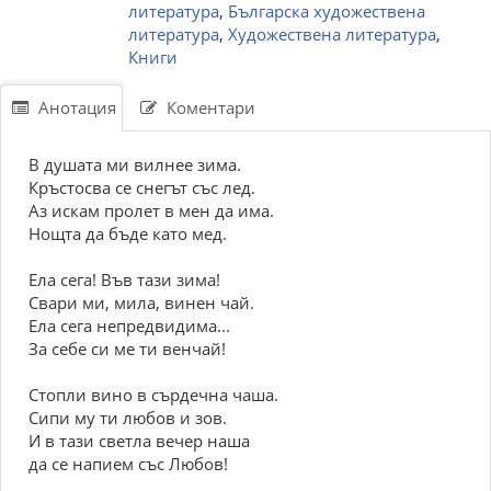
литература
,
Българска художествена
литература
,
Художествена литература
,
Книги
Анотация
Коментари
В душата ми вилнее зима.
Кръстосва се снегът със лед.
Аз искам пролет в мен да има.
Нощта да бъде като мед.
Ела сега! Във тази зима!
Свари ми, мила, винен чай.
Ела сега непредвидима...
За себе си ме ти венчай!
Стопли вино в сърдечна чаша.
Сипи му ти любов и зов.
И в тази светла вечер наша
да се напием със Любов!